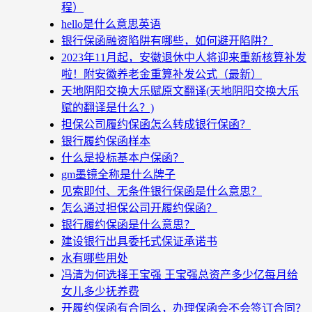
程）
hello是什么意思英语
银行保函融资陷阱有哪些，如何避开陷阱？
2023年11月起，安徽退休中人将迎来重新核算补发
啦！附安徽养老金重算补发公式（最新）
天地阴阳交换大乐赋原文翻译(天地阴阳交换大乐
赋的翻译是什么？)
担保公司履约保函怎么转成银行保函？
银行履约保函样本
什么是投标基本户保函？
gm墨镜全称是什么牌子
见索即付、无条件银行保函是什么意思？
怎么通过担保公司开履约保函？
银行履约保函是什么意思？
建设银行出具委托式保证承诺书
水有哪些用处
冯清为何选择王宝强 王宝强总资产多少亿每月给
女儿多少抚养费
开履约保函有合同么，办理保函会不会签订合同？