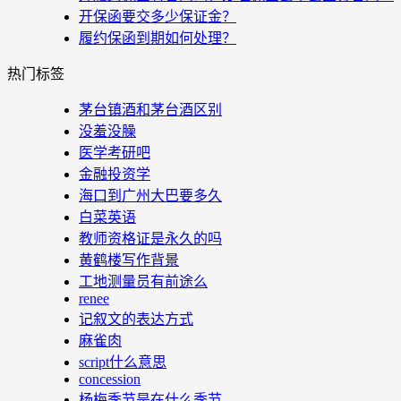
开保函要交多少保证金？
履约保函到期如何处理？
热门标签
茅台镇酒和茅台酒区别
没羞没臊
医学考研吧
金融投资学
海口到广州大巴要多久
白菜英语
教师资格证是永久的吗
黄鹤楼写作背景
工地测量员有前途么
renee
记叙文的表达方式
麻雀肉
script什么意思
concession
杨梅季节是在什么季节