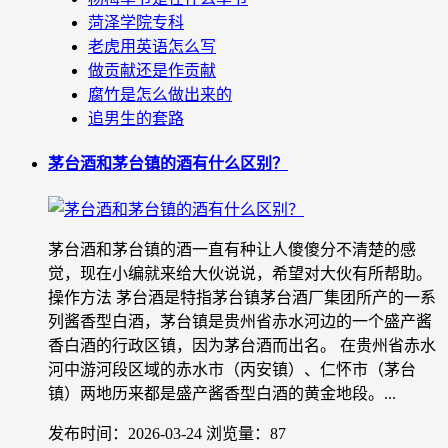
菏泽学院专科
老虎用英语怎么写
做贡献还是作贡献
腐竹是怎么做出来的
追男生的套路
茅台酒和茅台镇的酒有什么区别？
茅台酒和茅台镇的酒一直有种让人傻傻分不清楚的感
觉，现在小编就来给大伙说说，希望对大伙有所帮助。
操作方法 茅台酒是特指茅台镇茅台酒厂集团所产的一系
列酱香型白酒，茅台镇是贵州省赤水河边的一个盛产酱
香白酒的行政区镇，因为茅台酒而出名。 在贵州省赤水
河中游河段区域的赤水市（丙安镇）、仁怀市（茅台
镇）两地历来都是盛产酱香型白酒的黄金地段。...
发布时间：2026-03-24
浏览量：87