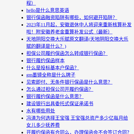
程）
hello是什么意思英语
银行保函融资陷阱有哪些，如何避开陷阱？
2023年11月起，安徽退休中人将迎来重新核算补发
啦！附安徽养老金重算补发公式（最新）
天地阴阳交换大乐赋原文翻译(天地阴阳交换大乐
赋的翻译是什么？)
担保公司履约保函怎么转成银行保函？
银行履约保函样本
什么是投标基本户保函？
gm墨镜全称是什么牌子
见索即付、无条件银行保函是什么意思？
怎么通过担保公司开履约保函？
银行履约保函是什么意思？
建设银行出具委托式保证承诺书
水有哪些用处
冯清为何选择王宝强 王宝强总资产多少亿每月给
女儿多少抚养费
开履约保函有合同么，办理保函会不会签订合同？