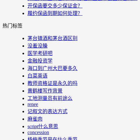
开保函要交多少保证金？
履约保函到期如何处理？
热门标签
茅台镇酒和茅台酒区别
没羞没臊
医学考研吧
金融投资学
海口到广州大巴要多久
白菜英语
教师资格证是永久的吗
黄鹤楼写作背景
工地测量员有前途么
renee
记叙文的表达方式
麻雀肉
script什么意思
concession
杨梅季节是在什么季节