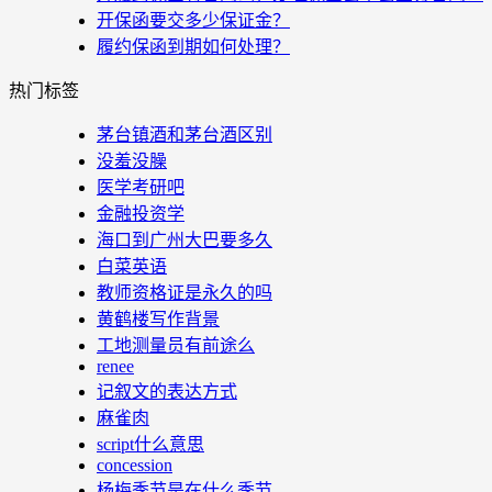
开保函要交多少保证金？
履约保函到期如何处理？
热门标签
茅台镇酒和茅台酒区别
没羞没臊
医学考研吧
金融投资学
海口到广州大巴要多久
白菜英语
教师资格证是永久的吗
黄鹤楼写作背景
工地测量员有前途么
renee
记叙文的表达方式
麻雀肉
script什么意思
concession
杨梅季节是在什么季节