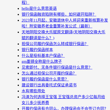
程）
hello是什么意思英语
银行保函融资陷阱有哪些，如何避开陷阱？
2023年11月起，安徽退休中人将迎来重新核算补发
啦！附安徽养老金重算补发公式（最新）
天地阴阳交换大乐赋原文翻译(天地阴阳交换大乐
赋的翻译是什么？)
担保公司履约保函怎么转成银行保函？
银行履约保函样本
什么是投标基本户保函？
gm墨镜全称是什么牌子
见索即付、无条件银行保函是什么意思？
怎么通过担保公司开履约保函？
银行履约保函是什么意思？
建设银行出具委托式保证承诺书
水有哪些用处
冯清为何选择王宝强 王宝强总资产多少亿每月给
女儿多少抚养费
开履约保函有合同么，办理保函会不会签订合同？