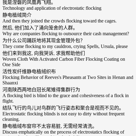
我是涅磐的凤凰再飞翔。
Technology and application of electrostatic flocking
静电植绒简介
And then they joined the crowds flocking toward the cages.
然后, 他们加入了涌向笼舍的人群。
Why are companies flocking to outsource their cash management?
为什么公司踊跃地将其现金管理外包？
They come flocking to my cauldron, crying Spells, Ursula, please
他们来到我这, 向我哭诉, 求我帮助他们
Woven Cloth With Activated Carbon Fiber Flocking Coating on
One Side
活性炭纤维静电植绒织布
Flocking Behavior of Reeves's Pheasants at Two Sites in Henan and
Shaanxi
河南陕西两地白冠长尾雉得集群行为
A flocking bird is blind to the grace and cohesiveness of a flock in
flight.
结队飞行的鸟儿对鸟群的飞行姿态和聚合是视而不见的。
Electrostatic flocking blinds is not easy to dirty without frequent
cleaning.
静电植绒布窗帘不太容易脏, 无需经常清洗。
Discuss emphatically on the process of electrostatics flocking of