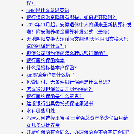
程）
hello是什么意思英语
银行保函融资陷阱有哪些，如何避开陷阱？
2023年11月起，安徽退休中人将迎来重新核算补发
啦！附安徽养老金重算补发公式（最新）
天地阴阳交换大乐赋原文翻译(天地阴阳交换大乐
赋的翻译是什么？)
担保公司履约保函怎么转成银行保函？
银行履约保函样本
什么是投标基本户保函？
gm墨镜全称是什么牌子
见索即付、无条件银行保函是什么意思？
怎么通过担保公司开履约保函？
银行履约保函是什么意思？
建设银行出具委托式保证承诺书
水有哪些用处
冯清为何选择王宝强 王宝强总资产多少亿每月给
女儿多少抚养费
开履约保函有合同么，办理保函会不会签订合同？