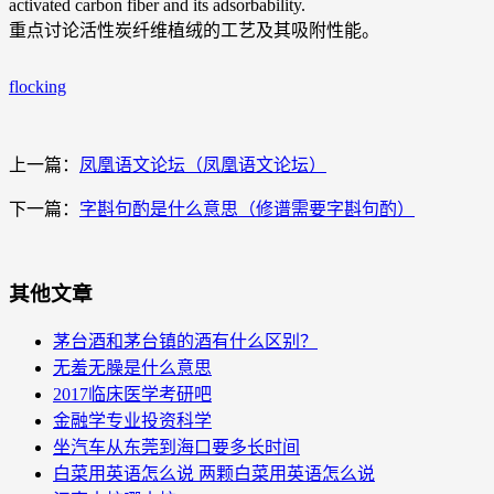
activated carbon fiber and its adsorbability.
重点讨论活性炭纤维植绒的工艺及其吸附性能。
flocking
上一篇：
凤凰语文论坛（凤凰语文论坛）
下一篇：
字斟句酌是什么意思（修谱需要字斟句酌）
其他文章
茅台酒和茅台镇的酒有什么区别？
无羞无臊是什么意思
2017临床医学考研吧
金融学专业投资科学
坐汽车从东莞到海口要多长时间
白菜用英语怎么说 两颗白菜用英语怎么说