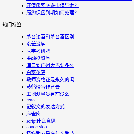
开保函要交多少保证金？
履约保函到期如何处理？
热门标签
茅台镇酒和茅台酒区别
没羞没臊
医学考研吧
金融投资学
海口到广州大巴要多久
白菜英语
教师资格证是永久的吗
黄鹤楼写作背景
工地测量员有前途么
renee
记叙文的表达方式
麻雀肉
script什么意思
concession
杨梅季节是在什么季节