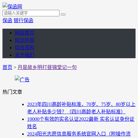
保函
银行保函
网站首页
知识问答
综合百科
关于我们
首页
>
月是故乡明打昼锦堂记一句
热门文章
2023年四川高龄补贴标准，70岁、75岁、80岁以上
老人补贴多少钱？（四川高龄老人补贴标准）
10000个有效的实名认证2022最新 实名认证身份证
姓名
2024阳光志愿信息服务系统官网入口（附操作流