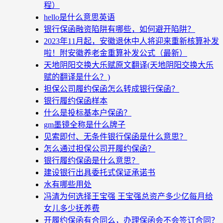
程）
hello是什么意思英语
银行保函融资陷阱有哪些，如何避开陷阱？
2023年11月起，安徽退休中人将迎来重新核算补发
啦！附安徽养老金重算补发公式（最新）
天地阴阳交换大乐赋原文翻译(天地阴阳交换大乐
赋的翻译是什么？)
担保公司履约保函怎么转成银行保函？
银行履约保函样本
什么是投标基本户保函？
gm墨镜全称是什么牌子
见索即付、无条件银行保函是什么意思？
怎么通过担保公司开履约保函？
银行履约保函是什么意思？
建设银行出具委托式保证承诺书
水有哪些用处
冯清为何选择王宝强 王宝强总资产多少亿每月给
女儿多少抚养费
开履约保函有合同么，办理保函会不会签订合同？