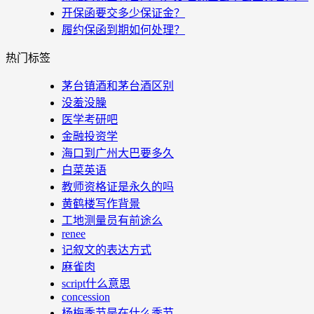
开保函要交多少保证金？
履约保函到期如何处理？
热门标签
茅台镇酒和茅台酒区别
没羞没臊
医学考研吧
金融投资学
海口到广州大巴要多久
白菜英语
教师资格证是永久的吗
黄鹤楼写作背景
工地测量员有前途么
renee
记叙文的表达方式
麻雀肉
script什么意思
concession
杨梅季节是在什么季节