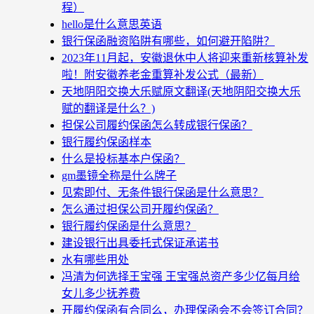
程）
hello是什么意思英语
银行保函融资陷阱有哪些，如何避开陷阱？
2023年11月起，安徽退休中人将迎来重新核算补发
啦！附安徽养老金重算补发公式（最新）
天地阴阳交换大乐赋原文翻译(天地阴阳交换大乐
赋的翻译是什么？)
担保公司履约保函怎么转成银行保函？
银行履约保函样本
什么是投标基本户保函？
gm墨镜全称是什么牌子
见索即付、无条件银行保函是什么意思？
怎么通过担保公司开履约保函？
银行履约保函是什么意思？
建设银行出具委托式保证承诺书
水有哪些用处
冯清为何选择王宝强 王宝强总资产多少亿每月给
女儿多少抚养费
开履约保函有合同么，办理保函会不会签订合同？