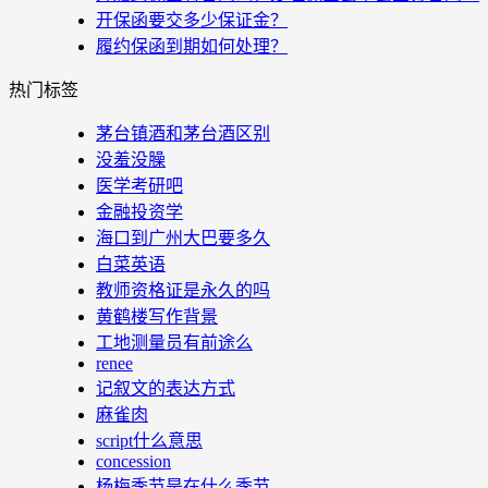
开保函要交多少保证金？
履约保函到期如何处理？
热门标签
茅台镇酒和茅台酒区别
没羞没臊
医学考研吧
金融投资学
海口到广州大巴要多久
白菜英语
教师资格证是永久的吗
黄鹤楼写作背景
工地测量员有前途么
renee
记叙文的表达方式
麻雀肉
script什么意思
concession
杨梅季节是在什么季节