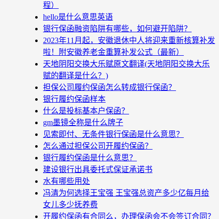
程）
hello是什么意思英语
银行保函融资陷阱有哪些，如何避开陷阱？
2023年11月起，安徽退休中人将迎来重新核算补发
啦！附安徽养老金重算补发公式（最新）
天地阴阳交换大乐赋原文翻译(天地阴阳交换大乐
赋的翻译是什么？)
担保公司履约保函怎么转成银行保函？
银行履约保函样本
什么是投标基本户保函？
gm墨镜全称是什么牌子
见索即付、无条件银行保函是什么意思？
怎么通过担保公司开履约保函？
银行履约保函是什么意思？
建设银行出具委托式保证承诺书
水有哪些用处
冯清为何选择王宝强 王宝强总资产多少亿每月给
女儿多少抚养费
开履约保函有合同么，办理保函会不会签订合同？