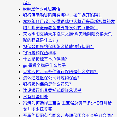
程）
hello是什么意思英语
银行保函融资陷阱有哪些，如何避开陷阱？
2023年11月起，安徽退休中人将迎来重新核算补发
啦！附安徽养老金重算补发公式（最新）
天地阴阳交换大乐赋原文翻译(天地阴阳交换大乐
赋的翻译是什么？)
担保公司履约保函怎么转成银行保函？
银行履约保函样本
什么是投标基本户保函？
gm墨镜全称是什么牌子
见索即付、无条件银行保函是什么意思？
怎么通过担保公司开履约保函？
银行履约保函是什么意思？
建设银行出具委托式保证承诺书
水有哪些用处
冯清为何选择王宝强 王宝强总资产多少亿每月给
女儿多少抚养费
开履约保函有合同么，办理保函会不会签订合同？