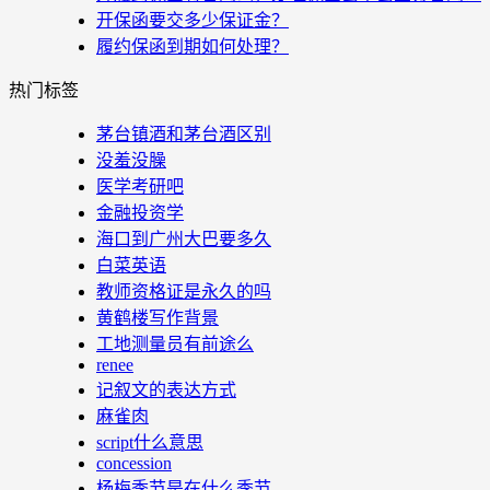
开保函要交多少保证金？
履约保函到期如何处理？
热门标签
茅台镇酒和茅台酒区别
没羞没臊
医学考研吧
金融投资学
海口到广州大巴要多久
白菜英语
教师资格证是永久的吗
黄鹤楼写作背景
工地测量员有前途么
renee
记叙文的表达方式
麻雀肉
script什么意思
concession
杨梅季节是在什么季节