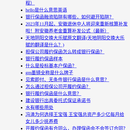
程）
hello是什么意思英语
银行保函融资陷阱有哪些，如何避开陷阱？
2023年11月起，安徽退休中人将迎来重新核算补发
啦！附安徽养老金重算补发公式（最新）
天地阴阳交换大乐赋原文翻译(天地阴阳交换大乐
赋的翻译是什么？)
担保公司履约保函怎么转成银行保函？
银行履约保函样本
什么是投标基本户保函？
gm墨镜全称是什么牌子
见索即付、无条件银行保函是什么意思？
怎么通过担保公司开履约保函？
银行履约保函是什么意思？
建设银行出具委托式保证承诺书
水有哪些用处
冯清为何选择王宝强 王宝强总资产多少亿每月给
女儿多少抚养费
开履约保函有合同么，办理保函会不会签订合同？