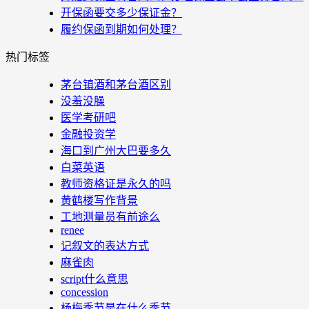
开保函要交多少保证金？
履约保函到期如何处理？
热门标签
茅台镇酒和茅台酒区别
没羞没臊
医学考研吧
金融投资学
海口到广州大巴要多久
白菜英语
教师资格证是永久的吗
黄鹤楼写作背景
工地测量员有前途么
renee
记叙文的表达方式
麻雀肉
script什么意思
concession
杨梅季节是在什么季节