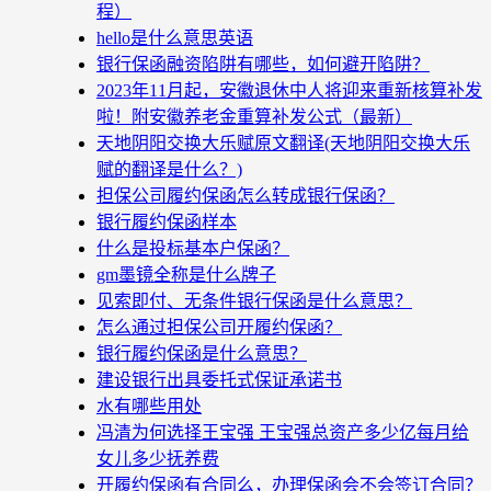
程）
hello是什么意思英语
银行保函融资陷阱有哪些，如何避开陷阱？
2023年11月起，安徽退休中人将迎来重新核算补发
啦！附安徽养老金重算补发公式（最新）
天地阴阳交换大乐赋原文翻译(天地阴阳交换大乐
赋的翻译是什么？)
担保公司履约保函怎么转成银行保函？
银行履约保函样本
什么是投标基本户保函？
gm墨镜全称是什么牌子
见索即付、无条件银行保函是什么意思？
怎么通过担保公司开履约保函？
银行履约保函是什么意思？
建设银行出具委托式保证承诺书
水有哪些用处
冯清为何选择王宝强 王宝强总资产多少亿每月给
女儿多少抚养费
开履约保函有合同么，办理保函会不会签订合同？