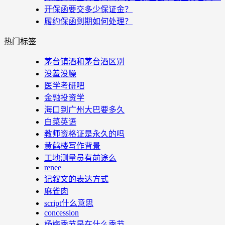
开保函要交多少保证金？
履约保函到期如何处理？
热门标签
茅台镇酒和茅台酒区别
没羞没臊
医学考研吧
金融投资学
海口到广州大巴要多久
白菜英语
教师资格证是永久的吗
黄鹤楼写作背景
工地测量员有前途么
renee
记叙文的表达方式
麻雀肉
script什么意思
concession
杨梅季节是在什么季节