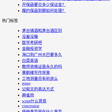
开保函要交多少保证金？
履约保函到期如何处理？
热门标签
茅台镇酒和茅台酒区别
没羞没臊
医学考研吧
金融投资学
海口到广州大巴要多久
白菜英语
教师资格证是永久的吗
黄鹤楼写作背景
工地测量员有前途么
renee
记叙文的表达方式
麻雀肉
script什么意思
concession
杨梅季节是在什么季节