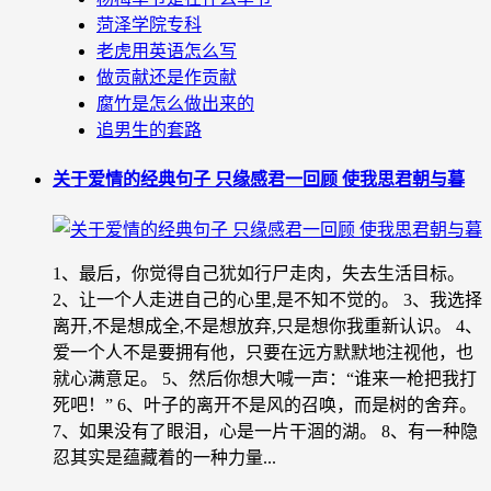
菏泽学院专科
老虎用英语怎么写
做贡献还是作贡献
腐竹是怎么做出来的
追男生的套路
关于爱情的经典句子 只缘感君一回顾 使我思君朝与暮
1、最后，你觉得自己犹如行尸走肉，失去生活目标。
2、让一个人走进自己的心里,是不知不觉的。 3、我选择
离开,不是想成全,不是想放弃,只是想你我重新认识。 4、
爱一个人不是要拥有他，只要在远方默默地注视他，也
就心满意足。 5、然后你想大喊一声：“谁来一枪把我打
死吧！” 6、叶子的离开不是风的召唤，而是树的舍弃。
7、如果没有了眼泪，心是一片干涸的湖。 8、有一种隐
忍其实是蕴藏着的一种力量...