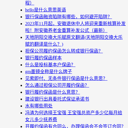
程）
hello是什么意思英语
银行保函融资陷阱有哪些，如何避开陷阱？
2023年11月起，安徽退休中人将迎来重新核算补发
啦！附安徽养老金重算补发公式（最新）
天地阴阳交换大乐赋原文翻译(天地阴阳交换大乐
赋的翻译是什么？)
担保公司履约保函怎么转成银行保函？
银行履约保函样本
什么是投标基本户保函？
gm墨镜全称是什么牌子
见索即付、无条件银行保函是什么意思？
怎么通过担保公司开履约保函？
银行履约保函是什么意思？
建设银行出具委托式保证承诺书
水有哪些用处
冯清为何选择王宝强 王宝强总资产多少亿每月给
女儿多少抚养费
开履约保函有合同么，办理保函会不会签订合同？