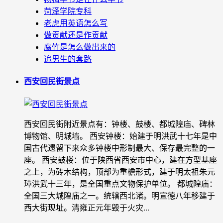
菏泽学院专科
老虎用英语怎么写
做贡献还是作贡献
腐竹是怎么做出来的
追男生的套路
西安回民街景点
西安回民街附近景点有：钟楼、鼓楼、都城隍庙、碑林
博物馆、明城墙。 西安钟楼：始建于明洪武十七年是中
国古代遗留下来众多钟楼中形制最大、保存最完整的一
座。 西安鼓楼：位于陕西省西安市中心，建在方型基座
之上，为砖木结构，顶部为重檐形式，建于明太祖朱元
璋洪武十三年，是全国重点文物保护单位。 都城隍庙：
全国三大城隍庙之一。统辖西北诸。明宣德八年移建于
西大街现址。清雍正元年毁于火灾...