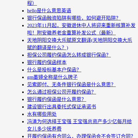
程）
hello是什么意思英语
银行保函融资陷阱有哪些，如何避开陷阱？
2023年11月起，安徽退休中人将迎来重新核算补发
啦！附安徽养老金重算补发公式（最新）
天地阴阳交换大乐赋原文翻译(天地阴阳交换大乐
赋的翻译是什么？)
担保公司履约保函怎么转成银行保函？
银行履约保函样本
什么是投标基本户保函？
gm墨镜全称是什么牌子
见索即付、无条件银行保函是什么意思？
怎么通过担保公司开履约保函？
银行履约保函是什么意思？
建设银行出具委托式保证承诺书
水有哪些用处
冯清为何选择王宝强 王宝强总资产多少亿每月给
女儿多少抚养费
开履约保函有合同么，办理保函会不会签订合同？