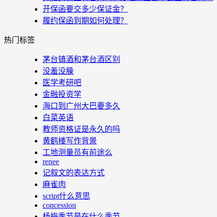
开保函要交多少保证金？
履约保函到期如何处理？
热门标签
茅台镇酒和茅台酒区别
没羞没臊
医学考研吧
金融投资学
海口到广州大巴要多久
白菜英语
教师资格证是永久的吗
黄鹤楼写作背景
工地测量员有前途么
renee
记叙文的表达方式
麻雀肉
script什么意思
concession
杨梅季节是在什么季节