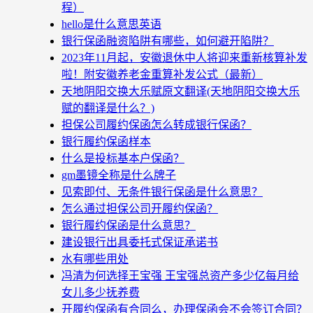
程）
hello是什么意思英语
银行保函融资陷阱有哪些，如何避开陷阱？
2023年11月起，安徽退休中人将迎来重新核算补发
啦！附安徽养老金重算补发公式（最新）
天地阴阳交换大乐赋原文翻译(天地阴阳交换大乐
赋的翻译是什么？)
担保公司履约保函怎么转成银行保函？
银行履约保函样本
什么是投标基本户保函？
gm墨镜全称是什么牌子
见索即付、无条件银行保函是什么意思？
怎么通过担保公司开履约保函？
银行履约保函是什么意思？
建设银行出具委托式保证承诺书
水有哪些用处
冯清为何选择王宝强 王宝强总资产多少亿每月给
女儿多少抚养费
开履约保函有合同么，办理保函会不会签订合同？