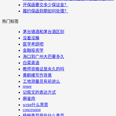
开保函要交多少保证金？
履约保函到期如何处理？
热门标签
茅台镇酒和茅台酒区别
没羞没臊
医学考研吧
金融投资学
海口到广州大巴要多久
白菜英语
教师资格证是永久的吗
黄鹤楼写作背景
工地测量员有前途么
renee
记叙文的表达方式
麻雀肉
script什么意思
concession
杨梅季节是在什么季节