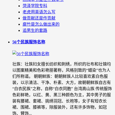
菏泽学院专科
老虎用英语怎么写
做贡献还是作贡献
腐竹是怎么做出来的
追男生的套路
56个民族服饰名称
壮族：壮族妇女擅长纺织和刺绣，所织的壮布和壮锦均
以图案精美和色彩艳丽著称，风格别致的“蜡染”也为人
们所称道。 朝朝鲜族：朝朝鲜族人比较喜欢素白色服
装，以示清洁、干净、朴素、大方，故朝朝鲜族自古有
“白衣民族”之称，自称“白衣同胞” 台湾高山族 传统服饰
色彩鲜艳，以红、黄、黑三种颜色为主，其中男子的服
装有腰裙、套裙、挑绣羽冠、长袍等，女子有短衣长
裙、围裙、膝裤等，除服装外，还有许多饰物，如冠
饰、臂饰...