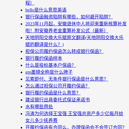
程）
hello是什么意思英语
银行保函融资陷阱有哪些，如何避开陷阱？
2023年11月起，安徽退休中人将迎来重新核算补发
啦！附安徽养老金重算补发公式（最新）
天地阴阳交换大乐赋原文翻译(天地阴阳交换大乐
赋的翻译是什么？)
担保公司履约保函怎么转成银行保函？
银行履约保函样本
什么是投标基本户保函？
gm墨镜全称是什么牌子
见索即付、无条件银行保函是什么意思？
怎么通过担保公司开履约保函？
银行履约保函是什么意思？
建设银行出具委托式保证承诺书
水有哪些用处
冯清为何选择王宝强 王宝强总资产多少亿每月给
女儿多少抚养费
开履约保函有合同么，办理保函会不会签订合同？