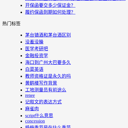
开保函要交多少保证金？
履约保函到期如何处理？
热门标签
茅台镇酒和茅台酒区别
没羞没臊
医学考研吧
金融投资学
海口到广州大巴要多久
白菜英语
教师资格证是永久的吗
黄鹤楼写作背景
工地测量员有前途么
renee
记叙文的表达方式
麻雀肉
script什么意思
concession
杨梅季节是在什么季节