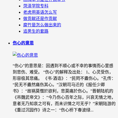
菏泽学院专科
老虎用英语怎么写
做贡献还是作贡献
腐竹是怎么做出来的
追男生的套路
伤心的意思
“伤心”的意思是：因遇到不顺心或不幸的事情而心里感
到悲伤、难受。 “伤心”的解释及出处： 1、心灵受伤，
形容极其悲痛。 《书·酒诰》：“民罔不衋伤心。”孔传：
“民无不衋然痛伤其心。”汉朝司马迁的《报任少卿
书》：“故祸莫憯於欲利，悲莫痛於伤心。”晋朝陆机的
《吊魏武帝文》：“今乃伤心百年之际，兴哀无情之地，
意者无乃知哀之可有，而未识情之可无乎？”宋朝陆游的
《重过沉园作》诗之一：“伤心桥下春波绿...