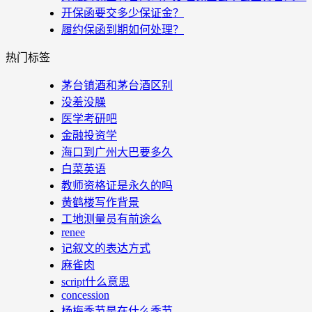
开保函要交多少保证金？
履约保函到期如何处理？
热门标签
茅台镇酒和茅台酒区别
没羞没臊
医学考研吧
金融投资学
海口到广州大巴要多久
白菜英语
教师资格证是永久的吗
黄鹤楼写作背景
工地测量员有前途么
renee
记叙文的表达方式
麻雀肉
script什么意思
concession
杨梅季节是在什么季节