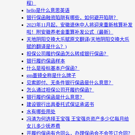
程）
hello是什么意思英语
银行保函融资陷阱有哪些，如何避开陷阱？
2023年11月起，安徽退休中人将迎来重新核算补发
啦！附安徽养老金重算补发公式（最新）
天地阴阳交换大乐赋原文翻译(天地阴阳交换大乐
赋的翻译是什么？)
担保公司履约保函怎么转成银行保函？
银行履约保函样本
什么是投标基本户保函？
gm墨镜全称是什么牌子
见索即付、无条件银行保函是什么意思？
怎么通过担保公司开履约保函？
银行履约保函是什么意思？
建设银行出具委托式保证承诺书
水有哪些用处
冯清为何选择王宝强 王宝强总资产多少亿每月给
女儿多少抚养费
开履约保函有合同么，办理保函会不会签订合同？