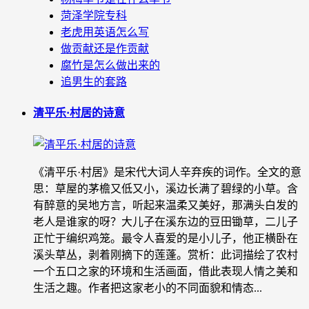
菏泽学院专科
老虎用英语怎么写
做贡献还是作贡献
腐竹是怎么做出来的
追男生的套路
清平乐·村居的诗意
《清平乐·村居》是宋代大词人辛弃疾的词作。全文的意
思：草屋的茅檐又低又小，溪边长满了碧绿的小草。含
有醉意的吴地方言，听起来温柔又美好，那满头白发的
老人是谁家的呀？大儿子在溪东边的豆田锄草，二儿子
正忙于编织鸡笼。最令人喜爱的是小儿子，他正横卧在
溪头草丛，剥着刚摘下的莲蓬。赏析：此词描绘了农村
一个五口之家的环境和生活画面，借此表现人情之美和
生活之趣。作者把这家老小的不同面貌和情态...