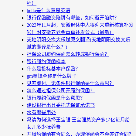
程）
hello是什么意思英语
银行保函融资陷阱有哪些，如何避开陷阱？
2023年11月起，安徽退休中人将迎来重新核算补发
啦！附安徽养老金重算补发公式（最新）
天地阴阳交换大乐赋原文翻译(天地阴阳交换大乐
赋的翻译是什么？)
担保公司履约保函怎么转成银行保函？
银行履约保函样本
什么是投标基本户保函？
gm墨镜全称是什么牌子
见索即付、无条件银行保函是什么意思？
怎么通过担保公司开履约保函？
银行履约保函是什么意思？
建设银行出具委托式保证承诺书
水有哪些用处
冯清为何选择王宝强 王宝强总资产多少亿每月给
女儿多少抚养费
开履约保函有合同么，办理保函会不会签订合同？