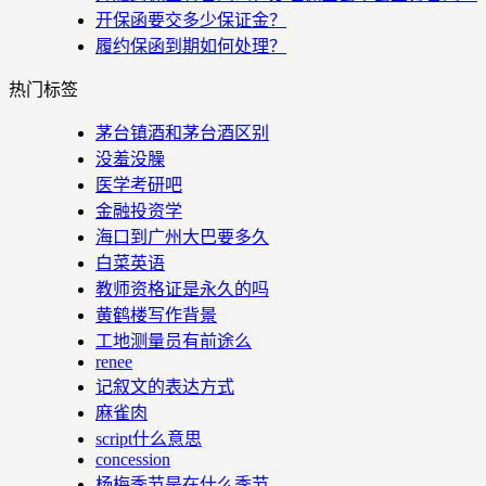
开保函要交多少保证金？
履约保函到期如何处理？
热门标签
茅台镇酒和茅台酒区别
没羞没臊
医学考研吧
金融投资学
海口到广州大巴要多久
白菜英语
教师资格证是永久的吗
黄鹤楼写作背景
工地测量员有前途么
renee
记叙文的表达方式
麻雀肉
script什么意思
concession
杨梅季节是在什么季节