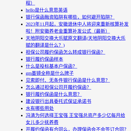
程）
hello是什么意思英语
银行保函融资陷阱有哪些，如何避开陷阱？
2023年11月起，安徽退休中人将迎来重新核算补发
啦！附安徽养老金重算补发公式（最新）
天地阴阳交换大乐赋原文翻译(天地阴阳交换大乐
赋的翻译是什么？)
担保公司履约保函怎么转成银行保函？
银行履约保函样本
什么是投标基本户保函？
gm墨镜全称是什么牌子
见索即付、无条件银行保函是什么意思？
怎么通过担保公司开履约保函？
银行履约保函是什么意思？
建设银行出具委托式保证承诺书
水有哪些用处
冯清为何选择王宝强 王宝强总资产多少亿每月给
女儿多少抚养费
开履约保函有合同么，办理保函会不会签订合同？