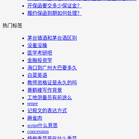
开保函要交多少保证金？
履约保函到期如何处理？
热门标签
茅台镇酒和茅台酒区别
没羞没臊
医学考研吧
金融投资学
海口到广州大巴要多久
白菜英语
教师资格证是永久的吗
黄鹤楼写作背景
工地测量员有前途么
renee
记叙文的表达方式
麻雀肉
script什么意思
concession
杨梅季节是在什么季节