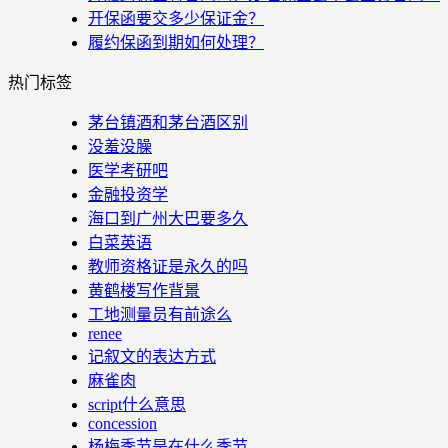
开保函要交多少保证金？
履约保函到期如何处理？
热门标签
茅台镇酒和茅台酒区别
没羞没臊
医学考研吧
金融投资学
海口到广州大巴要多久
白菜英语
教师资格证是永久的吗
黄鹤楼写作背景
工地测量员有前途么
renee
记叙文的表达方式
麻雀肉
script什么意思
concession
杨梅季节是在什么季节