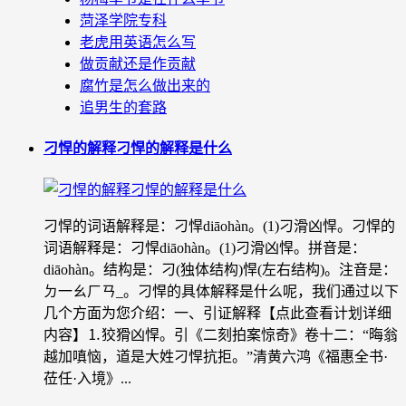
菏泽学院专科
老虎用英语怎么写
做贡献还是作贡献
腐竹是怎么做出来的
追男生的套路
刁悍的解释刁悍的解释是什么
刁悍的词语解释是：刁悍diāohàn。(1)刁滑凶悍。刁悍的
词语解释是：刁悍diāohàn。(1)刁滑凶悍。拼音是：
diāohàn。结构是：刁(独体结构)悍(左右结构)。注音是：
ㄉ一ㄠㄏㄢ_。刁悍的具体解释是什么呢，我们通过以下
几个方面为您介绍：一、引证解释【点此查看计划详细
内容】⒈狡猾凶悍。引《二刻拍案惊奇》卷十二：“晦翁
越加嗔恼，道是大姓刁悍抗拒。”清黄六鸿《福惠全书·
莅任·入境》...