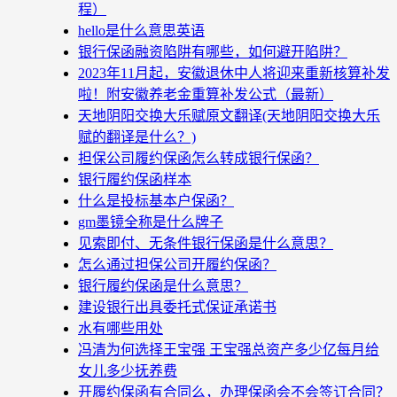
程）
hello是什么意思英语
银行保函融资陷阱有哪些，如何避开陷阱？
2023年11月起，安徽退休中人将迎来重新核算补发
啦！附安徽养老金重算补发公式（最新）
天地阴阳交换大乐赋原文翻译(天地阴阳交换大乐
赋的翻译是什么？)
担保公司履约保函怎么转成银行保函？
银行履约保函样本
什么是投标基本户保函？
gm墨镜全称是什么牌子
见索即付、无条件银行保函是什么意思？
怎么通过担保公司开履约保函？
银行履约保函是什么意思？
建设银行出具委托式保证承诺书
水有哪些用处
冯清为何选择王宝强 王宝强总资产多少亿每月给
女儿多少抚养费
开履约保函有合同么，办理保函会不会签订合同？