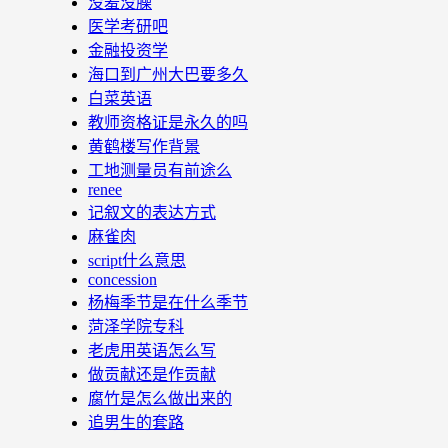
没羞没臊
医学考研吧
金融投资学
海口到广州大巴要多久
白菜英语
教师资格证是永久的吗
黄鹤楼写作背景
工地测量员有前途么
renee
记叙文的表达方式
麻雀肉
script什么意思
concession
杨梅季节是在什么季节
菏泽学院专科
老虎用英语怎么写
做贡献还是作贡献
腐竹是怎么做出来的
追男生的套路