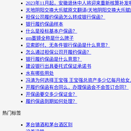
2023年11月起，安徽退休中人将迎来重新核算补
天地阴阳交换大乐赋原文翻译(天地阴阳交换大乐赋
担保公司履约保函怎么转成银行保函？
银行履约保函样本
什么是投标基本户保函？
gm墨镜全称是什么牌子
见索即付、无条件银行保函是什么意思？
怎么通过担保公司开履约保函？
银行履约保函是什么意思？
建设银行出具委托式保证承诺书
水有哪些用处
冯清为何选择王宝强 王宝强总资产多少亿每月给女
开履约保函有合同么，办理保函会不会签订合同？
开保函要交多少保证金？
履约保函到期如何处理？
热门标签
茅台镇酒和茅台酒区别