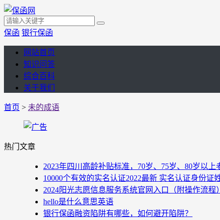
保函
银行保函
网站首页
知识问答
综合百科
关于我们
首页
>
未的成语
热门文章
2023年四川高龄补贴标准，70岁、75岁、80岁
10000个有效的实名认证2022最新 实名认证身份证
2024阳光志愿信息服务系统官网入口（附操作流程
hello是什么意思英语
银行保函融资陷阱有哪些，如何避开陷阱？