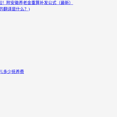
发啦！附安徽养老金重算补发公式（最新）
的翻译是什么？)
儿多少抚养费