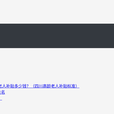
以上老人补贴多少钱？（四川高龄老人补贴标准）
姓名
）