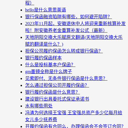
程）
hello是什么意思英语
银行保函融资陷阱有哪些，如何避开陷阱？
2023年11月起，安徽退休中人将迎来重新核算补发
啦！附安徽养老金重算补发公式（最新）
天地阴阳交换大乐赋原文翻译(天地阴阳交换大乐
赋的翻译是什么？)
担保公司履约保函怎么转成银行保函？
银行履约保函样本
什么是投标基本户保函？
gm墨镜全称是什么牌子
见索即付、无条件银行保函是什么意思？
怎么通过担保公司开履约保函？
银行履约保函是什么意思？
建设银行出具委托式保证承诺书
水有哪些用处
冯清为何选择王宝强 王宝强总资产多少亿每月给
女儿多少抚养费
开履约保函有合同么，办理保函会不会签订合同？