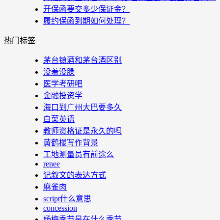
开保函要交多少保证金？
履约保函到期如何处理？
热门标签
茅台镇酒和茅台酒区别
没羞没臊
医学考研吧
金融投资学
海口到广州大巴要多久
白菜英语
教师资格证是永久的吗
黄鹤楼写作背景
工地测量员有前途么
renee
记叙文的表达方式
麻雀肉
script什么意思
concession
杨梅季节是在什么季节