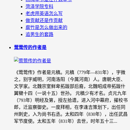
菏泽学院专科
老虎用英语怎么写
做贡献还是作贡献
腐竹是怎么做出来的
追男生的套路
莺莺传的作者是
《莺莺传》作者是元稹。元稹（779年—831年），字微
之，别字威明，河南洛阳（今属河南）人。唐朝大臣、
文学家。北魏宗室鲜卑拓跋部后裔，北魏昭成帝拓跋什
翼犍十四（一说十五）世孙。 元稹少有才名。贞元九年
（793年）明经及第，授左拾遗，进入河中幕府，擢校书
郎，迁监察御史。一度拜相，在李逢吉策划下，出任同
州刺史，入为尚书右丞。太和四年（830年），出任武昌
军节度使。太和五年（831年）去世，时年五十三...