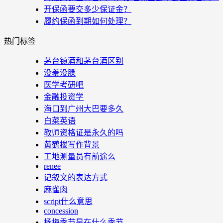
开保函要交多少保证金？
履约保函到期如何处理？
热门标签
茅台镇酒和茅台酒区别
没羞没臊
医学考研吧
金融投资学
海口到广州大巴要多久
白菜英语
教师资格证是永久的吗
黄鹤楼写作背景
工地测量员有前途么
renee
记叙文的表达方式
麻雀肉
script什么意思
concession
杨梅季节是在什么季节