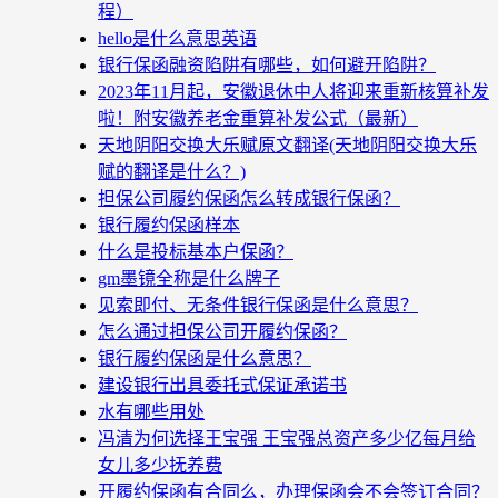
程）
hello是什么意思英语
银行保函融资陷阱有哪些，如何避开陷阱？
2023年11月起，安徽退休中人将迎来重新核算补发
啦！附安徽养老金重算补发公式（最新）
天地阴阳交换大乐赋原文翻译(天地阴阳交换大乐
赋的翻译是什么？)
担保公司履约保函怎么转成银行保函？
银行履约保函样本
什么是投标基本户保函？
gm墨镜全称是什么牌子
见索即付、无条件银行保函是什么意思？
怎么通过担保公司开履约保函？
银行履约保函是什么意思？
建设银行出具委托式保证承诺书
水有哪些用处
冯清为何选择王宝强 王宝强总资产多少亿每月给
女儿多少抚养费
开履约保函有合同么，办理保函会不会签订合同？