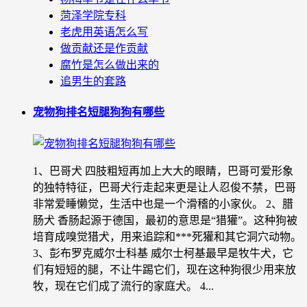
菏泽学院专科
老虎用英语怎么写
做贡献还是作贡献
腐竹是怎么做出来的
追男生的套路
宠物狗排名短腿狗狗有哪些
1、巴哥犬 四肢粗短再加上大大的眼睛，巴哥可爱形象
的独特特征，巴哥犬行走起来更是让人忍俊不禁，巴哥
非常爱睡懒觉，生活中也是一个滑稽的小家伙。 2、腊
肠犬 香肠起源于德国，最初的意思是“猎獾”。这种狗被
培育成嗅觉猎犬，用来追踪和***死獾和其它洞穴动物。
3、彭布罗克威尔士科基 威尔士柯基最早是牧牛犬，它
们有短短的腿，不让牛踢它们，现在这种狗很少用来放
牧，现在它们成了流行的家庭犬。 4...