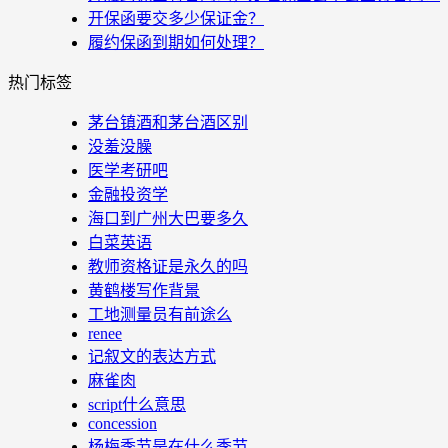
开保函要交多少保证金？
履约保函到期如何处理？
热门标签
茅台镇酒和茅台酒区别
没羞没臊
医学考研吧
金融投资学
海口到广州大巴要多久
白菜英语
教师资格证是永久的吗
黄鹤楼写作背景
工地测量员有前途么
renee
记叙文的表达方式
麻雀肉
script什么意思
concession
杨梅季节是在什么季节