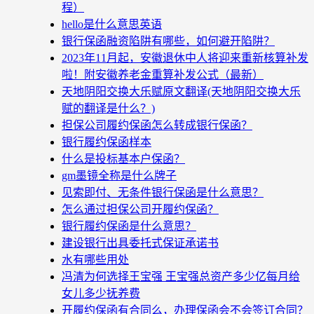
程）
hello是什么意思英语
银行保函融资陷阱有哪些，如何避开陷阱？
2023年11月起，安徽退休中人将迎来重新核算补发
啦！附安徽养老金重算补发公式（最新）
天地阴阳交换大乐赋原文翻译(天地阴阳交换大乐
赋的翻译是什么？)
担保公司履约保函怎么转成银行保函？
银行履约保函样本
什么是投标基本户保函？
gm墨镜全称是什么牌子
见索即付、无条件银行保函是什么意思？
怎么通过担保公司开履约保函？
银行履约保函是什么意思？
建设银行出具委托式保证承诺书
水有哪些用处
冯清为何选择王宝强 王宝强总资产多少亿每月给
女儿多少抚养费
开履约保函有合同么，办理保函会不会签订合同？