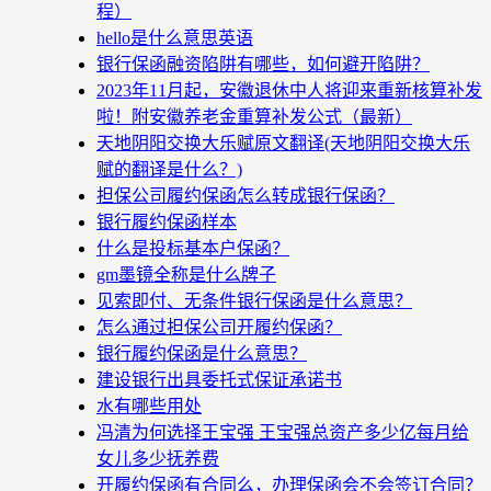
程）
hello是什么意思英语
银行保函融资陷阱有哪些，如何避开陷阱？
2023年11月起，安徽退休中人将迎来重新核算补发
啦！附安徽养老金重算补发公式（最新）
天地阴阳交换大乐赋原文翻译(天地阴阳交换大乐
赋的翻译是什么？)
担保公司履约保函怎么转成银行保函？
银行履约保函样本
什么是投标基本户保函？
gm墨镜全称是什么牌子
见索即付、无条件银行保函是什么意思？
怎么通过担保公司开履约保函？
银行履约保函是什么意思？
建设银行出具委托式保证承诺书
水有哪些用处
冯清为何选择王宝强 王宝强总资产多少亿每月给
女儿多少抚养费
开履约保函有合同么，办理保函会不会签订合同？