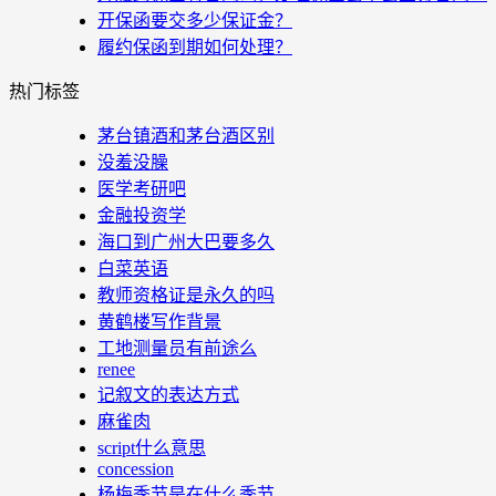
开保函要交多少保证金？
履约保函到期如何处理？
热门标签
茅台镇酒和茅台酒区别
没羞没臊
医学考研吧
金融投资学
海口到广州大巴要多久
白菜英语
教师资格证是永久的吗
黄鹤楼写作背景
工地测量员有前途么
renee
记叙文的表达方式
麻雀肉
script什么意思
concession
杨梅季节是在什么季节