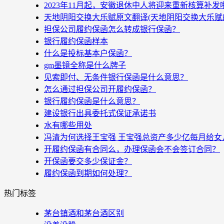
2023年11月起，安徽退休中人将迎来重新核算补
天地阴阳交换大乐赋原文翻译(天地阴阳交换大乐赋
担保公司履约保函怎么转成银行保函？
银行履约保函样本
什么是投标基本户保函？
gm墨镜全称是什么牌子
见索即付、无条件银行保函是什么意思？
怎么通过担保公司开履约保函？
银行履约保函是什么意思？
建设银行出具委托式保证承诺书
水有哪些用处
冯清为何选择王宝强 王宝强总资产多少亿每月给女
开履约保函有合同么，办理保函会不会签订合同？
开保函要交多少保证金？
履约保函到期如何处理？
热门标签
茅台镇酒和茅台酒区别