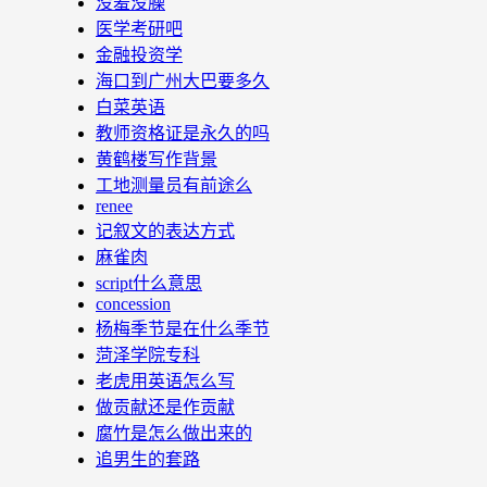
没羞没臊
医学考研吧
金融投资学
海口到广州大巴要多久
白菜英语
教师资格证是永久的吗
黄鹤楼写作背景
工地测量员有前途么
renee
记叙文的表达方式
麻雀肉
script什么意思
concession
杨梅季节是在什么季节
菏泽学院专科
老虎用英语怎么写
做贡献还是作贡献
腐竹是怎么做出来的
追男生的套路