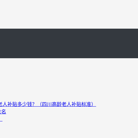
以上老人补贴多少钱？（四川高龄老人补贴标准）
姓名
）