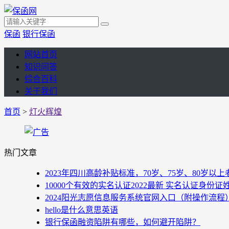
保函
银行保函
网站首页
知识问答
综合百科
关于我们
首页
>
灯火辉煌
热门文章
2023年四川高龄补贴标准，70岁、75岁、80岁
10000个有效的实名认证2022最新 实名认证身份证
2024阳光志愿信息服务系统官网入口（附操作流程
hello是什么意思英语
银行保函融资陷阱有哪些，如何避开陷阱？