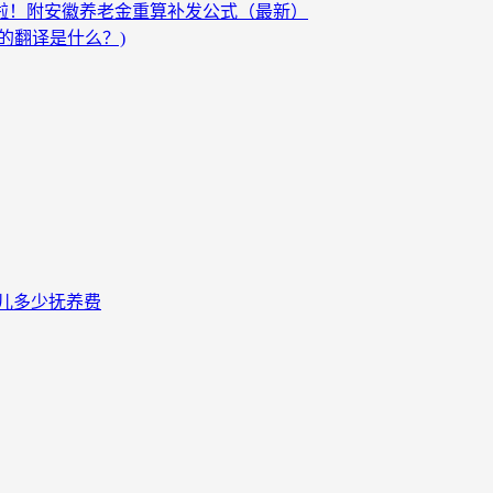
发啦！附安徽养老金重算补发公式（最新）
的翻译是什么？)
儿多少抚养费