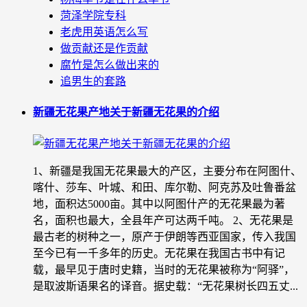
菏泽学院专科
老虎用英语怎么写
做贡献还是作贡献
腐竹是怎么做出来的
追男生的套路
新疆无花果产地关于新疆无花果的介绍
1、新疆是我国无花果最大的产区，主要分布在阿图什、
喀什、莎车、叶城、和田、库尔勒、阿克苏及吐鲁番盆
地，面积达5000亩。其中以阿图什产的无花果最为著
名，面积也最大，全县年产可达两千吨。 2、无花果是
最古老的树种之一，原产于伊朗等西亚国家，传入我国
至今已有一千多年的历史。无花果在我国古书中有记
载，最早见于唐时史籍，当时的无花果被称为“阿驿”，
是取波斯语果名的译音。据史载：“无花果树长四五丈...