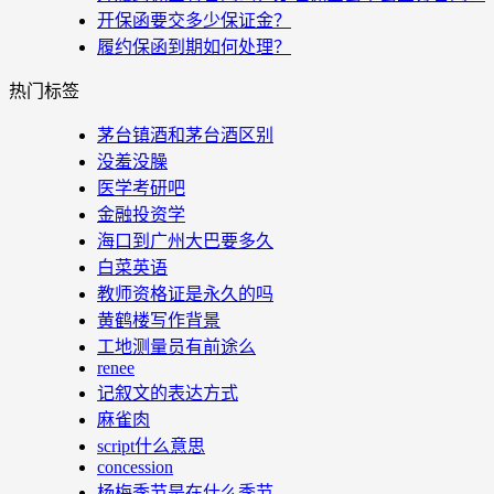
开保函要交多少保证金？
履约保函到期如何处理？
热门标签
茅台镇酒和茅台酒区别
没羞没臊
医学考研吧
金融投资学
海口到广州大巴要多久
白菜英语
教师资格证是永久的吗
黄鹤楼写作背景
工地测量员有前途么
renee
记叙文的表达方式
麻雀肉
script什么意思
concession
杨梅季节是在什么季节