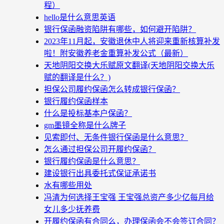
程）
hello是什么意思英语
银行保函融资陷阱有哪些，如何避开陷阱？
2023年11月起，安徽退休中人将迎来重新核算补发
啦！附安徽养老金重算补发公式（最新）
天地阴阳交换大乐赋原文翻译(天地阴阳交换大乐
赋的翻译是什么？)
担保公司履约保函怎么转成银行保函？
银行履约保函样本
什么是投标基本户保函？
gm墨镜全称是什么牌子
见索即付、无条件银行保函是什么意思？
怎么通过担保公司开履约保函？
银行履约保函是什么意思？
建设银行出具委托式保证承诺书
水有哪些用处
冯清为何选择王宝强 王宝强总资产多少亿每月给
女儿多少抚养费
开履约保函有合同么，办理保函会不会签订合同？