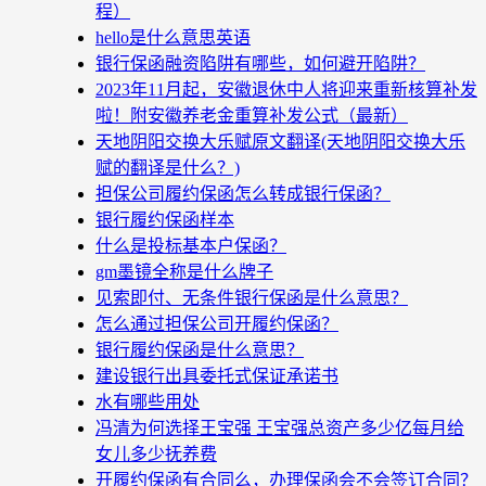
程）
hello是什么意思英语
银行保函融资陷阱有哪些，如何避开陷阱？
2023年11月起，安徽退休中人将迎来重新核算补发
啦！附安徽养老金重算补发公式（最新）
天地阴阳交换大乐赋原文翻译(天地阴阳交换大乐
赋的翻译是什么？)
担保公司履约保函怎么转成银行保函？
银行履约保函样本
什么是投标基本户保函？
gm墨镜全称是什么牌子
见索即付、无条件银行保函是什么意思？
怎么通过担保公司开履约保函？
银行履约保函是什么意思？
建设银行出具委托式保证承诺书
水有哪些用处
冯清为何选择王宝强 王宝强总资产多少亿每月给
女儿多少抚养费
开履约保函有合同么，办理保函会不会签订合同？