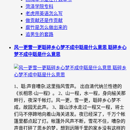
菏泽学院专科
老虎用英语怎么写
做贡献还是作贡献
腐竹是怎么做出来的
追男生的套路
风一更雪一更聒碎乡心梦不成中聒是什么意思 聒碎乡心
梦不成中聒是什么意思
1、聒:声音嘈杂,这里指风雪声。 出自清代纳兰性德的
《长相思·山一程》。 2、山一程，水一程，身向榆关那
畔行，夜深千帐灯。风一更，雪一更，聒碎乡心梦不
成，故园无此声。 3、跋山涉水走过一程又一程，将士
们马不停蹄地向着山海关进发。夜已经深了，千万个帐
篷里都点起了灯。帐篷外风声不断，雪花不住，嘈杂的
声音打碎了思乡的梦，想到远隔千里的家乡没有这样的