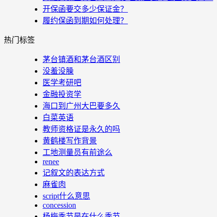
开保函要交多少保证金？
履约保函到期如何处理？
热门标签
茅台镇酒和茅台酒区别
没羞没臊
医学考研吧
金融投资学
海口到广州大巴要多久
白菜英语
教师资格证是永久的吗
黄鹤楼写作背景
工地测量员有前途么
renee
记叙文的表达方式
麻雀肉
script什么意思
concession
杨梅季节是在什么季节