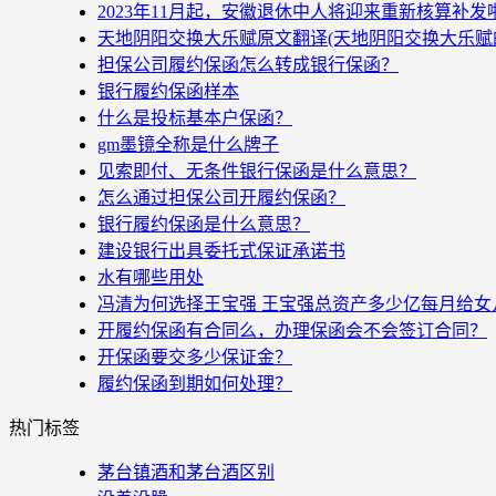
2023年11月起，安徽退休中人将迎来重新核算补
天地阴阳交换大乐赋原文翻译(天地阴阳交换大乐赋
担保公司履约保函怎么转成银行保函？
银行履约保函样本
什么是投标基本户保函？
gm墨镜全称是什么牌子
见索即付、无条件银行保函是什么意思？
怎么通过担保公司开履约保函？
银行履约保函是什么意思？
建设银行出具委托式保证承诺书
水有哪些用处
冯清为何选择王宝强 王宝强总资产多少亿每月给女
开履约保函有合同么，办理保函会不会签订合同？
开保函要交多少保证金？
履约保函到期如何处理？
热门标签
茅台镇酒和茅台酒区别