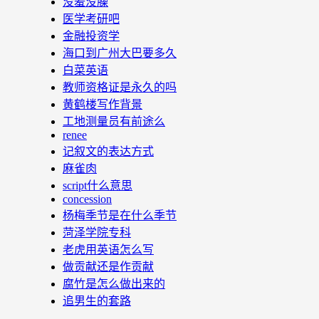
没羞没臊
医学考研吧
金融投资学
海口到广州大巴要多久
白菜英语
教师资格证是永久的吗
黄鹤楼写作背景
工地测量员有前途么
renee
记叙文的表达方式
麻雀肉
script什么意思
concession
杨梅季节是在什么季节
菏泽学院专科
老虎用英语怎么写
做贡献还是作贡献
腐竹是怎么做出来的
追男生的套路