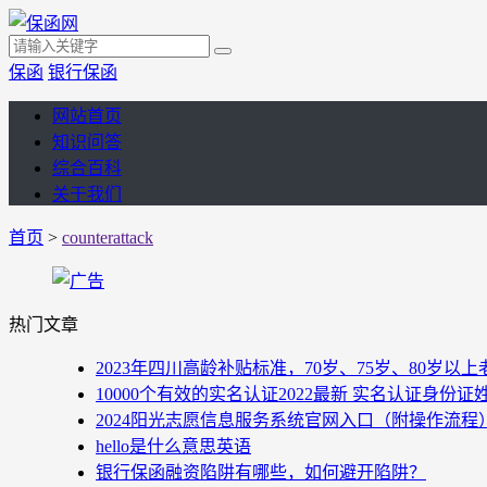
保函
银行保函
网站首页
知识问答
综合百科
关于我们
首页
>
counterattack
热门文章
2023年四川高龄补贴标准，70岁、75岁、80岁
10000个有效的实名认证2022最新 实名认证身份证
2024阳光志愿信息服务系统官网入口（附操作流程
hello是什么意思英语
银行保函融资陷阱有哪些，如何避开陷阱？