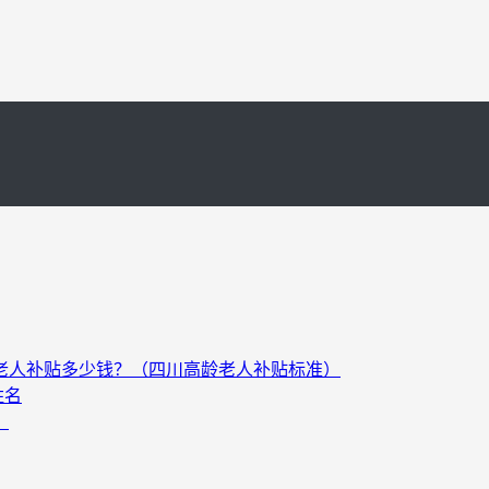
以上老人补贴多少钱？（四川高龄老人补贴标准）
姓名
）