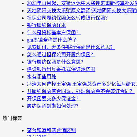
2023年11月起，安徽退休中人将迎来重新核算补
天地阴阳交换大乐赋原文翻译(天地阴阳交换大乐赋
担保公司履约保函怎么转成银行保函？
银行履约保函样本
什么是投标基本户保函？
gm墨镜全称是什么牌子
见索即付、无条件银行保函是什么意思？
怎么通过担保公司开履约保函？
银行履约保函是什么意思？
建设银行出具委托式保证承诺书
水有哪些用处
冯清为何选择王宝强 王宝强总资产多少亿每月给女
开履约保函有合同么，办理保函会不会签订合同？
开保函要交多少保证金？
履约保函到期如何处理？
热门标签
茅台镇酒和茅台酒区别