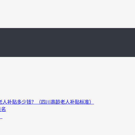
以上老人补贴多少钱？（四川高龄老人补贴标准）
姓名
）