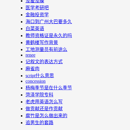
没羞没臊
医学考研吧
金融投资学
海口到广州大巴要多久
白菜英语
教师资格证是永久的吗
黄鹤楼写作背景
工地测量员有前途么
renee
记叙文的表达方式
麻雀肉
script什么意思
concession
杨梅季节是在什么季节
菏泽学院专科
老虎用英语怎么写
做贡献还是作贡献
腐竹是怎么做出来的
追男生的套路