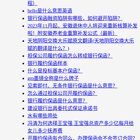
程）
hello是什么意思英语
银行保函融资陷阱有哪些，如何避开陷阱？
2023年11月起，安徽退休中人将迎来重新核算补发
啦！附安徽养老金重算补发公式（最新）
天地阴阳交换大乐赋原文翻译(天地阴阳交换大乐
赋的翻译是什么？)
担保公司履约保函怎么转成银行保函？
银行履约保函样本
什么是投标基本户保函？
gm墨镜全称是什么牌子
见索即付、无条件银行保函是什么意思？
怎么通过担保公司开履约保函？
银行履约保函是什么意思？
建设银行出具委托式保证承诺书
水有哪些用处
冯清为何选择王宝强 王宝强总资产多少亿每月给
女儿多少抚养费
开履约保函有合同么，办理保函会不会签订合同？