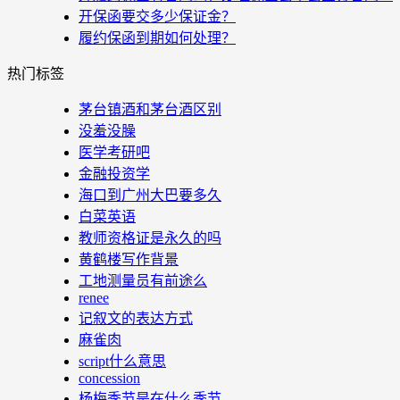
开保函要交多少保证金？
履约保函到期如何处理？
热门标签
茅台镇酒和茅台酒区别
没羞没臊
医学考研吧
金融投资学
海口到广州大巴要多久
白菜英语
教师资格证是永久的吗
黄鹤楼写作背景
工地测量员有前途么
renee
记叙文的表达方式
麻雀肉
script什么意思
concession
杨梅季节是在什么季节