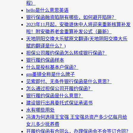
程）
hello是什么意思英语
银行保函融资陷阱有哪些，如何避开陷阱？
2023年11月起，安徽退休中人将迎来重新核算补发
啦！附安徽养老金重算补发公式（最新）
天地阴阳交换大乐赋原文翻译(天地阴阳交换大乐
赋的翻译是什么？)
担保公司履约保函怎么转成银行保函？
银行履约保函样本
什么是投标基本户保函？
gm墨镜全称是什么牌子
见索即付、无条件银行保函是什么意思？
怎么通过担保公司开履约保函？
银行履约保函是什么意思？
建设银行出具委托式保证承诺书
水有哪些用处
冯清为何选择王宝强 王宝强总资产多少亿每月给
女儿多少抚养费
开履约保函有合同么，办理保函会不会签订合同？