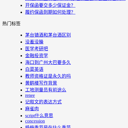
开保函要交多少保证金？
履约保函到期如何处理？
热门标签
茅台镇酒和茅台酒区别
没羞没臊
医学考研吧
金融投资学
海口到广州大巴要多久
白菜英语
教师资格证是永久的吗
黄鹤楼写作背景
工地测量员有前途么
renee
记叙文的表达方式
麻雀肉
script什么意思
concession
杨梅季节是在什么季节