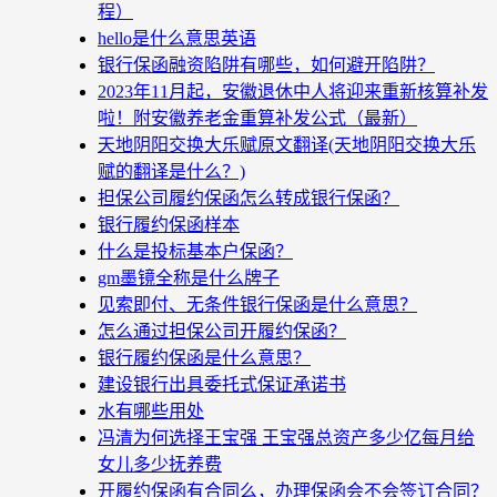
程）
hello是什么意思英语
银行保函融资陷阱有哪些，如何避开陷阱？
2023年11月起，安徽退休中人将迎来重新核算补发
啦！附安徽养老金重算补发公式（最新）
天地阴阳交换大乐赋原文翻译(天地阴阳交换大乐
赋的翻译是什么？)
担保公司履约保函怎么转成银行保函？
银行履约保函样本
什么是投标基本户保函？
gm墨镜全称是什么牌子
见索即付、无条件银行保函是什么意思？
怎么通过担保公司开履约保函？
银行履约保函是什么意思？
建设银行出具委托式保证承诺书
水有哪些用处
冯清为何选择王宝强 王宝强总资产多少亿每月给
女儿多少抚养费
开履约保函有合同么，办理保函会不会签订合同？