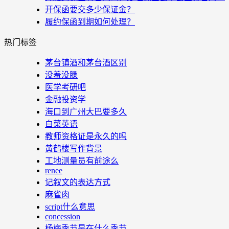
开保函要交多少保证金？
履约保函到期如何处理？
热门标签
茅台镇酒和茅台酒区别
没羞没臊
医学考研吧
金融投资学
海口到广州大巴要多久
白菜英语
教师资格证是永久的吗
黄鹤楼写作背景
工地测量员有前途么
renee
记叙文的表达方式
麻雀肉
script什么意思
concession
杨梅季节是在什么季节