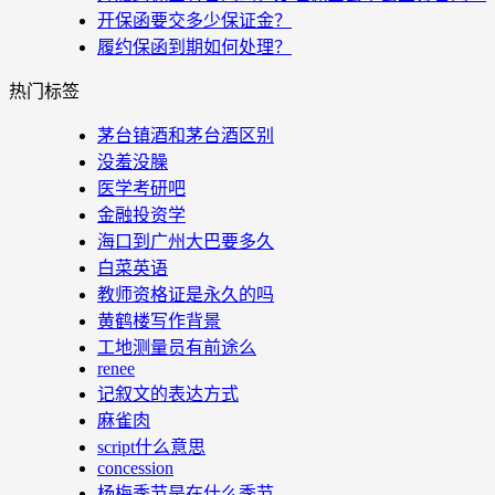
开保函要交多少保证金？
履约保函到期如何处理？
热门标签
茅台镇酒和茅台酒区别
没羞没臊
医学考研吧
金融投资学
海口到广州大巴要多久
白菜英语
教师资格证是永久的吗
黄鹤楼写作背景
工地测量员有前途么
renee
记叙文的表达方式
麻雀肉
script什么意思
concession
杨梅季节是在什么季节