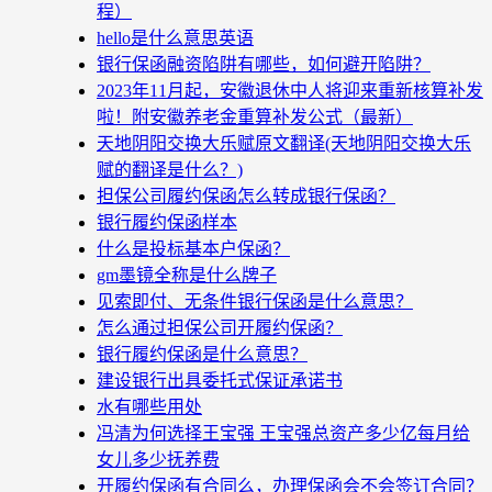
程）
hello是什么意思英语
银行保函融资陷阱有哪些，如何避开陷阱？
2023年11月起，安徽退休中人将迎来重新核算补发
啦！附安徽养老金重算补发公式（最新）
天地阴阳交换大乐赋原文翻译(天地阴阳交换大乐
赋的翻译是什么？)
担保公司履约保函怎么转成银行保函？
银行履约保函样本
什么是投标基本户保函？
gm墨镜全称是什么牌子
见索即付、无条件银行保函是什么意思？
怎么通过担保公司开履约保函？
银行履约保函是什么意思？
建设银行出具委托式保证承诺书
水有哪些用处
冯清为何选择王宝强 王宝强总资产多少亿每月给
女儿多少抚养费
开履约保函有合同么，办理保函会不会签订合同？