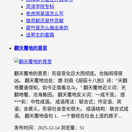
菏泽学院专科
老虎用英语怎么写
做贡献还是作贡献
腐竹是怎么做出来的
追男生的套路
翻天覆地的意思
翻天覆地的意思：形容变化巨大而彻底。也指闹得很
凶。 翻天覆地出处：唐·刘商《胡茄十八拍》诗：“天翻
地覆谁得知，如今正南看北斗。” 翻天覆地近义词：天
翻地覆、沧海桑田。 翻天覆地反义词：一成不变。 感
***彩：中性成语。 成语用法：联合式；作定语、宾
语；含褒义，形容社会变化很大。 成语结构：联合式成
语。 翻天覆地造句 1、一个曾经在社会上混的痞子...
发布时间：2025-12-14
浏览量：51