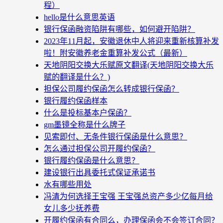
程）
hello是什么意思英语
银行保函融资陷阱有哪些，如何避开陷阱？
2023年11月起，安徽退休中人将迎来重新核算补发
啦！附安徽养老金重算补发公式（最新）
天地阴阳交换大乐赋原文翻译(天地阴阳交换大乐
赋的翻译是什么？)
担保公司履约保函怎么转成银行保函？
银行履约保函样本
什么是投标基本户保函？
gm墨镜全称是什么牌子
见索即付、无条件银行保函是什么意思？
怎么通过担保公司开履约保函？
银行履约保函是什么意思？
建设银行出具委托式保证承诺书
水有哪些用处
冯清为何选择王宝强 王宝强总资产多少亿每月给
女儿多少抚养费
开履约保函有合同么，办理保函会不会签订合同？