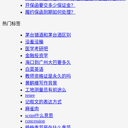
开保函要交多少保证金？
履约保函到期如何处理？
热门标签
茅台镇酒和茅台酒区别
没羞没臊
医学考研吧
金融投资学
海口到广州大巴要多久
白菜英语
教师资格证是永久的吗
黄鹤楼写作背景
工地测量员有前途么
renee
记叙文的表达方式
麻雀肉
script什么意思
concession
杨梅季节是在什么季节