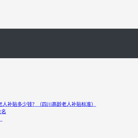
以上老人补贴多少钱？（四川高龄老人补贴标准）
姓名
）