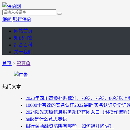
保函
银行保函
网站首页
知识问答
综合百科
关于我们
首页
>
豌豆象
热门文章
2023年四川高龄补贴标准，70岁、75岁、80岁
10000个有效的实名认证2022最新 实名认证身份证
2024阳光志愿信息服务系统官网入口（附操作流程
hello是什么意思英语
银行保函融资陷阱有哪些，如何避开陷阱？