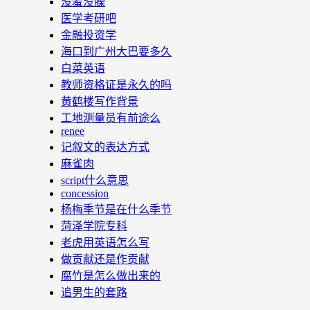
没羞没臊
医学考研吧
金融投资学
海口到广州大巴要多久
白菜英语
教师资格证是永久的吗
黄鹤楼写作背景
工地测量员有前途么
renee
记叙文的表达方式
麻雀肉
script什么意思
concession
杨梅季节是在什么季节
菏泽学院专科
老虎用英语怎么写
做贡献还是作贡献
腐竹是怎么做出来的
追男生的套路