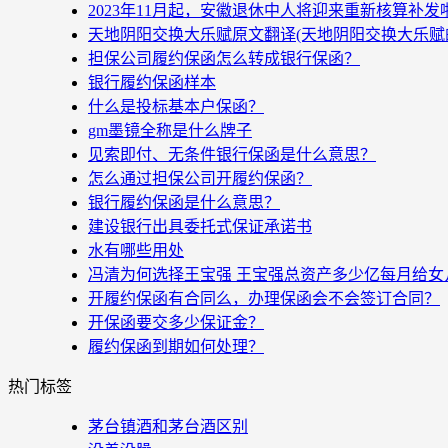
2023年11月起，安徽退休中人将迎来重新核算补
天地阴阳交换大乐赋原文翻译(天地阴阳交换大乐赋
担保公司履约保函怎么转成银行保函？
银行履约保函样本
什么是投标基本户保函？
gm墨镜全称是什么牌子
见索即付、无条件银行保函是什么意思？
怎么通过担保公司开履约保函？
银行履约保函是什么意思？
建设银行出具委托式保证承诺书
水有哪些用处
冯清为何选择王宝强 王宝强总资产多少亿每月给女
开履约保函有合同么，办理保函会不会签订合同？
开保函要交多少保证金？
履约保函到期如何处理？
热门标签
茅台镇酒和茅台酒区别