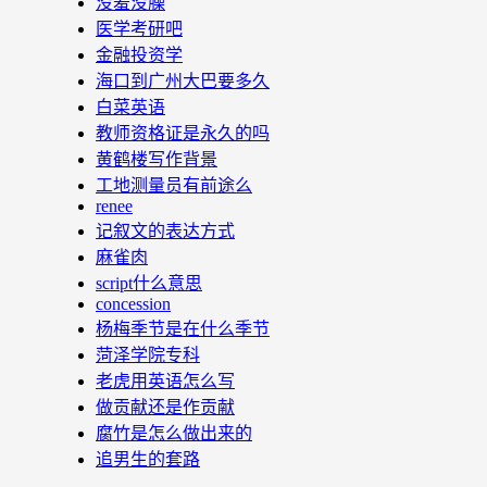
没羞没臊
医学考研吧
金融投资学
海口到广州大巴要多久
白菜英语
教师资格证是永久的吗
黄鹤楼写作背景
工地测量员有前途么
renee
记叙文的表达方式
麻雀肉
script什么意思
concession
杨梅季节是在什么季节
菏泽学院专科
老虎用英语怎么写
做贡献还是作贡献
腐竹是怎么做出来的
追男生的套路