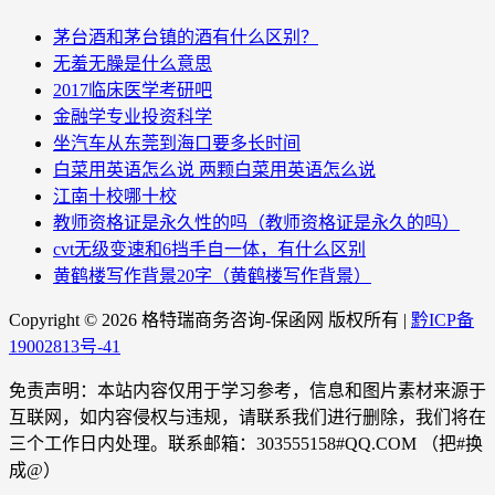
茅台酒和茅台镇的酒有什么区别？
无羞无臊是什么意思
2017临床医学考研吧
金融学专业投资科学
坐汽车从东莞到海口要多长时间
白菜用英语怎么说 两颗白菜用英语怎么说
江南十校哪十校
教师资格证是永久性的吗（教师资格证是永久的吗）
cvt无级变速和6挡手自一体，有什么区别
黄鹤楼写作背景20字（黄鹤楼写作背景）
Copyright ©
2026 格特瑞商务咨询-保函网 版权所有 |
黔ICP备
19002813号-41
免责声明：本站内容仅用于学习参考，信息和图片素材来源于
互联网，如内容侵权与违规，请联系我们进行删除，我们将在
三个工作日内处理。联系邮箱：303555158#QQ.COM （把#换
成@）