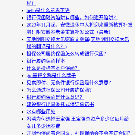
程）
hello是什么意思英语
银行保函融资陷阱有哪些，如何避开陷阱？
2023年11月起，安徽退休中人将迎来重新核算补发
啦！附安徽养老金重算补发公式（最新）
天地阴阳交换大乐赋原文翻译(天地阴阳交换大乐
赋的翻译是什么？)
担保公司履约保函怎么转成银行保函？
银行履约保函样本
什么是投标基本户保函？
gm墨镜全称是什么牌子
见索即付、无条件银行保函是什么意思？
怎么通过担保公司开履约保函？
银行履约保函是什么意思？
建设银行出具委托式保证承诺书
水有哪些用处
冯清为何选择王宝强 王宝强总资产多少亿每月给
女儿多少抚养费
开履约保函有合同么，办理保函会不会签订合同？