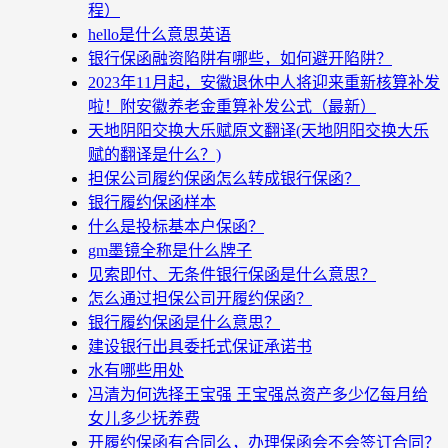
程）
hello是什么意思英语
银行保函融资陷阱有哪些，如何避开陷阱？
2023年11月起，安徽退休中人将迎来重新核算补发
啦！附安徽养老金重算补发公式（最新）
天地阴阳交换大乐赋原文翻译(天地阴阳交换大乐
赋的翻译是什么？)
担保公司履约保函怎么转成银行保函？
银行履约保函样本
什么是投标基本户保函？
gm墨镜全称是什么牌子
见索即付、无条件银行保函是什么意思？
怎么通过担保公司开履约保函？
银行履约保函是什么意思？
建设银行出具委托式保证承诺书
水有哪些用处
冯清为何选择王宝强 王宝强总资产多少亿每月给
女儿多少抚养费
开履约保函有合同么，办理保函会不会签订合同？