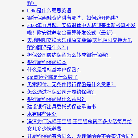
程）
hello是什么意思英语
银行保函融资陷阱有哪些，如何避开陷阱？
2023年11月起，安徽退休中人将迎来重新核算补发
啦！附安徽养老金重算补发公式（最新）
天地阴阳交换大乐赋原文翻译(天地阴阳交换大乐
赋的翻译是什么？)
担保公司履约保函怎么转成银行保函？
银行履约保函样本
什么是投标基本户保函？
gm墨镜全称是什么牌子
见索即付、无条件银行保函是什么意思？
怎么通过担保公司开履约保函？
银行履约保函是什么意思？
建设银行出具委托式保证承诺书
水有哪些用处
冯清为何选择王宝强 王宝强总资产多少亿每月给
女儿多少抚养费
开履约保函有合同么，办理保函会不会签订合同？