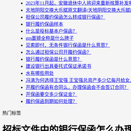
2023年11月起，安徽退休中人将迎来重新核算补
天地阴阳交换大乐赋原文翻译(天地阴阳交换大乐赋
担保公司履约保函怎么转成银行保函？
银行履约保函样本
什么是投标基本户保函？
gm墨镜全称是什么牌子
见索即付、无条件银行保函是什么意思？
怎么通过担保公司开履约保函？
银行履约保函是什么意思？
建设银行出具委托式保证承诺书
水有哪些用处
冯清为何选择王宝强 王宝强总资产多少亿每月给女
开履约保函有合同么，办理保函会不会签订合同？
开保函要交多少保证金？
履约保函到期如何处理？
热门标签
招标文件中的银行保函怎么办