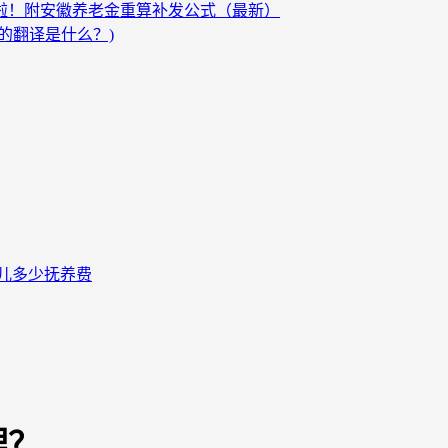
发啦！附安徽养老金重算补发公式（最新）
的翻译是什么？)
儿多少抚养费
理？