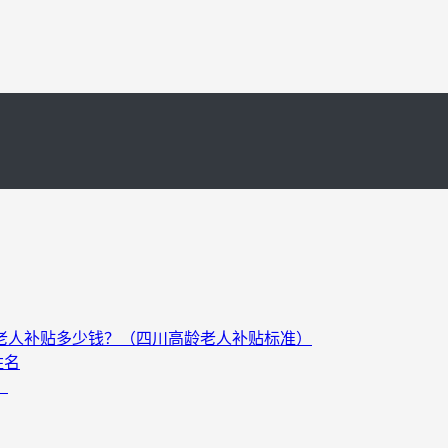
以上老人补贴多少钱？（四川高龄老人补贴标准）
姓名
）