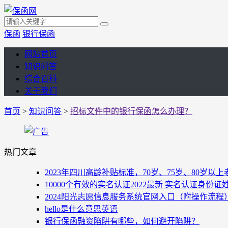
保函
银行保函
网站首页
知识问答
综合百科
关于我们
首页
>
知识问答
>
招标文件中的银行保函怎么办理？
热门文章
2023年四川高龄补贴标准，70岁、75岁、80岁
10000个有效的实名认证2022最新 实名认证身份证
2024阳光志愿信息服务系统官网入口（附操作流程
hello是什么意思英语
银行保函融资陷阱有哪些，如何避开陷阱？