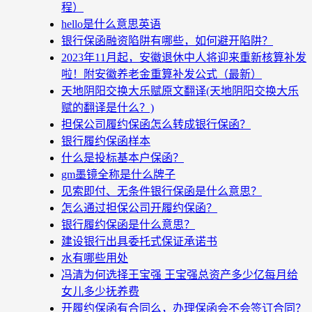
程）
hello是什么意思英语
银行保函融资陷阱有哪些，如何避开陷阱？
2023年11月起，安徽退休中人将迎来重新核算补发
啦！附安徽养老金重算补发公式（最新）
天地阴阳交换大乐赋原文翻译(天地阴阳交换大乐
赋的翻译是什么？)
担保公司履约保函怎么转成银行保函？
银行履约保函样本
什么是投标基本户保函？
gm墨镜全称是什么牌子
见索即付、无条件银行保函是什么意思？
怎么通过担保公司开履约保函？
银行履约保函是什么意思？
建设银行出具委托式保证承诺书
水有哪些用处
冯清为何选择王宝强 王宝强总资产多少亿每月给
女儿多少抚养费
开履约保函有合同么，办理保函会不会签订合同？