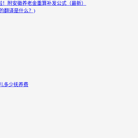
发啦！附安徽养老金重算补发公式（最新）
的翻译是什么？)
儿多少抚养费