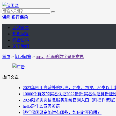
保函
银行保函
网站首页
知识问答
综合百科
关于我们
首页
>
知识问答
>
qqsvip后面的数字是啥意思
热门文章
2023年四川高龄补贴标准，70岁、75岁、80岁
10000个有效的实名认证2022最新 实名认证身份证
2024阳光志愿信息服务系统官网入口（附操作流程
hello是什么意思英语
银行保函融资陷阱有哪些，如何避开陷阱？