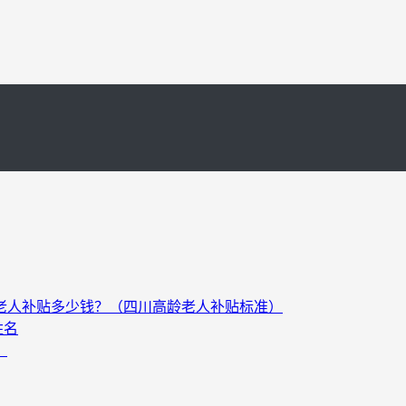
以上老人补贴多少钱？（四川高龄老人补贴标准）
姓名
）