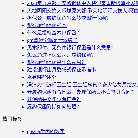
2023年11月起，安徽退休中人将迎来重新核算补
天地阴阳交换大乐赋原文翻译(天地阴阳交换大乐赋
担保公司履约保函怎么转成银行保函？
银行履约保函样本
什么是投标基本户保函？
gm墨镜全称是什么牌子
见索即付、无条件银行保函是什么意思？
怎么通过担保公司开履约保函？
银行履约保函是什么意思？
建设银行出具委托式保证承诺书
水有哪些用处
冯清为何选择王宝强 王宝强总资产多少亿每月给女
开履约保函有合同么，办理保函会不会签订合同？
开保函要交多少保证金？
履约保函到期如何处理？
热门标签
qqsvip后面的数字