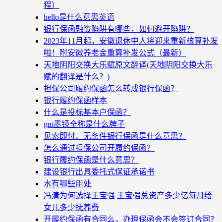
程）
hello是什么意思英语
银行保函融资陷阱有哪些，如何避开陷阱？
2023年11月起，安徽退休中人将迎来重新核算补发
啦！附安徽养老金重算补发公式（最新）
天地阴阳交换大乐赋原文翻译(天地阴阳交换大乐
赋的翻译是什么？)
担保公司履约保函怎么转成银行保函？
银行履约保函样本
什么是投标基本户保函？
gm墨镜全称是什么牌子
见索即付、无条件银行保函是什么意思？
怎么通过担保公司开履约保函？
银行履约保函是什么意思？
建设银行出具委托式保证承诺书
水有哪些用处
冯清为何选择王宝强 王宝强总资产多少亿每月给
女儿多少抚养费
开履约保函有合同么，办理保函会不会签订合同？