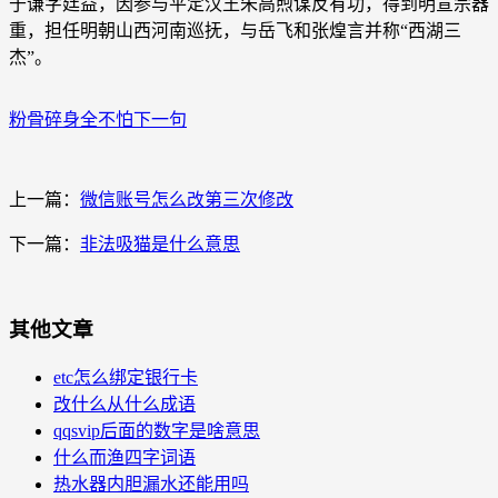
于谦字廷益，因参与平定汉王朱高煦谋反有功，得到明宣宗器
重，担任明朝山西河南巡抚，与岳飞和张煌言并称“西湖三
杰”。
粉骨碎身全不怕下一句
上一篇：
微信账号怎么改第三次修改
下一篇：
非法吸猫是什么意思
其他文章
etc怎么绑定银行卡
改什么从什么成语
qqsvip后面的数字是啥意思
什么而渔四字词语
热水器内胆漏水还能用吗