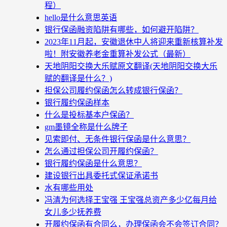
程）
hello是什么意思英语
银行保函融资陷阱有哪些，如何避开陷阱？
2023年11月起，安徽退休中人将迎来重新核算补发
啦！附安徽养老金重算补发公式（最新）
天地阴阳交换大乐赋原文翻译(天地阴阳交换大乐
赋的翻译是什么？)
担保公司履约保函怎么转成银行保函？
银行履约保函样本
什么是投标基本户保函？
gm墨镜全称是什么牌子
见索即付、无条件银行保函是什么意思？
怎么通过担保公司开履约保函？
银行履约保函是什么意思？
建设银行出具委托式保证承诺书
水有哪些用处
冯清为何选择王宝强 王宝强总资产多少亿每月给
女儿多少抚养费
开履约保函有合同么，办理保函会不会签订合同？