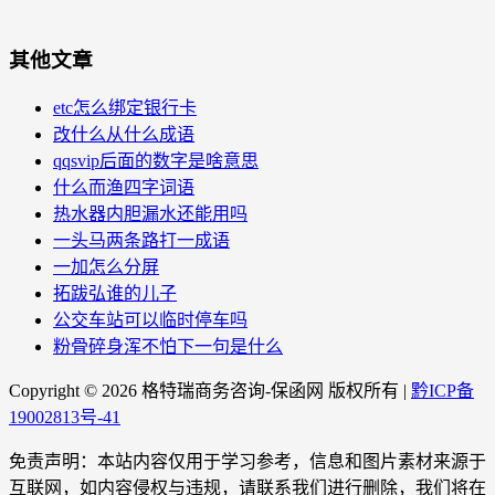
其他文章
etc怎么绑定银行卡
改什么从什么成语
qqsvip后面的数字是啥意思
什么而渔四字词语
热水器内胆漏水还能用吗
一头马两条路打一成语
一加怎么分屏
拓跋弘谁的儿子
公交车站可以临时停车吗
粉骨碎身浑不怕下一句是什么
Copyright ©
2026 格特瑞商务咨询-保函网 版权所有 |
黔ICP备
19002813号-41
免责声明：本站内容仅用于学习参考，信息和图片素材来源于
互联网，如内容侵权与违规，请联系我们进行删除，我们将在