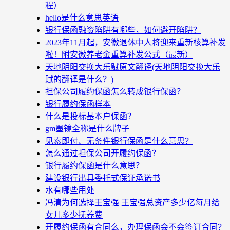
程）
hello是什么意思英语
银行保函融资陷阱有哪些，如何避开陷阱？
2023年11月起，安徽退休中人将迎来重新核算补发
啦！附安徽养老金重算补发公式（最新）
天地阴阳交换大乐赋原文翻译(天地阴阳交换大乐
赋的翻译是什么？)
担保公司履约保函怎么转成银行保函？
银行履约保函样本
什么是投标基本户保函？
gm墨镜全称是什么牌子
见索即付、无条件银行保函是什么意思？
怎么通过担保公司开履约保函？
银行履约保函是什么意思？
建设银行出具委托式保证承诺书
水有哪些用处
冯清为何选择王宝强 王宝强总资产多少亿每月给
女儿多少抚养费
开履约保函有合同么，办理保函会不会签订合同？