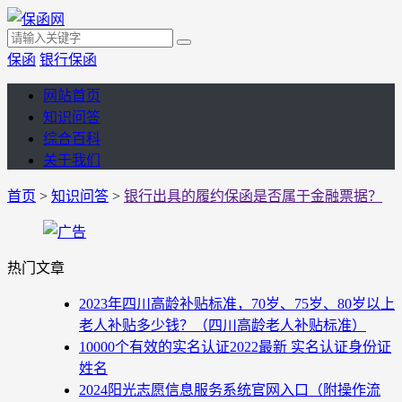
保函
银行保函
网站首页
知识问答
综合百科
关于我们
首页
>
知识问答
>
银行出具的履约保函是否属于金融票据？
热门文章
2023年四川高龄补贴标准，70岁、75岁、80岁以上
老人补贴多少钱？（四川高龄老人补贴标准）
10000个有效的实名认证2022最新 实名认证身份证
姓名
2024阳光志愿信息服务系统官网入口（附操作流