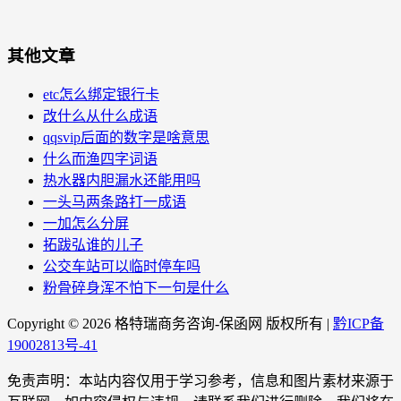
其他文章
etc怎么绑定银行卡
改什么从什么成语
qqsvip后面的数字是啥意思
什么而渔四字词语
热水器内胆漏水还能用吗
一头马两条路打一成语
一加怎么分屏
拓跋弘谁的儿子
公交车站可以临时停车吗
粉骨碎身浑不怕下一句是什么
Copyright ©
2026 格特瑞商务咨询-保函网 版权所有 |
黔ICP备
19002813号-41
免责声明：本站内容仅用于学习参考，信息和图片素材来源于