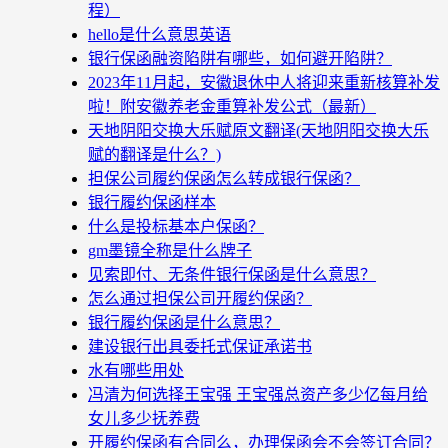
程）
hello是什么意思英语
银行保函融资陷阱有哪些，如何避开陷阱？
2023年11月起，安徽退休中人将迎来重新核算补发
啦！附安徽养老金重算补发公式（最新）
天地阴阳交换大乐赋原文翻译(天地阴阳交换大乐
赋的翻译是什么？)
担保公司履约保函怎么转成银行保函？
银行履约保函样本
什么是投标基本户保函？
gm墨镜全称是什么牌子
见索即付、无条件银行保函是什么意思？
怎么通过担保公司开履约保函？
银行履约保函是什么意思？
建设银行出具委托式保证承诺书
水有哪些用处
冯清为何选择王宝强 王宝强总资产多少亿每月给
女儿多少抚养费
开履约保函有合同么，办理保函会不会签订合同？