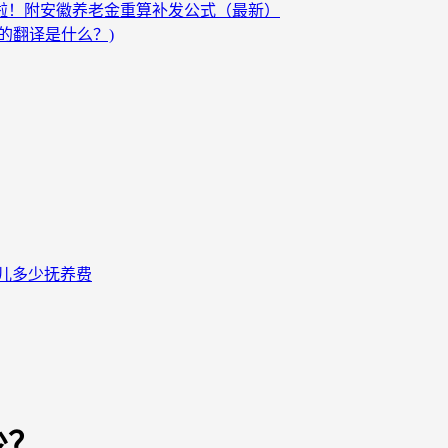
发啦！附安徽养老金重算补发公式（最新）
的翻译是什么？)
儿多少抚养费
少？