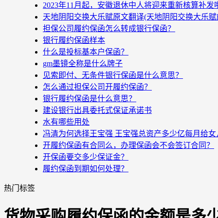
2023年11月起，安徽退休中人将迎来重新核算补
天地阴阳交换大乐赋原文翻译(天地阴阳交换大乐赋
担保公司履约保函怎么转成银行保函？
银行履约保函样本
什么是投标基本户保函？
gm墨镜全称是什么牌子
见索即付、无条件银行保函是什么意思？
怎么通过担保公司开履约保函？
银行履约保函是什么意思？
建设银行出具委托式保证承诺书
水有哪些用处
冯清为何选择王宝强 王宝强总资产多少亿每月给女
开履约保函有合同么，办理保函会不会签订合同？
开保函要交多少保证金？
履约保函到期如何处理？
热门标签
货物采购履约保函的金额是多