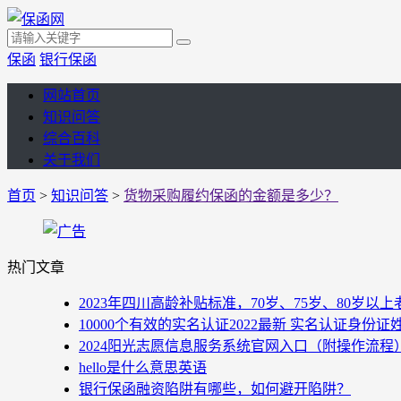
保函
银行保函
网站首页
知识问答
综合百科
关于我们
首页
>
知识问答
>
货物采购履约保函的金额是多少？
热门文章
2023年四川高龄补贴标准，70岁、75岁、80岁
10000个有效的实名认证2022最新 实名认证身份证
2024阳光志愿信息服务系统官网入口（附操作流程
hello是什么意思英语
银行保函融资陷阱有哪些，如何避开陷阱？