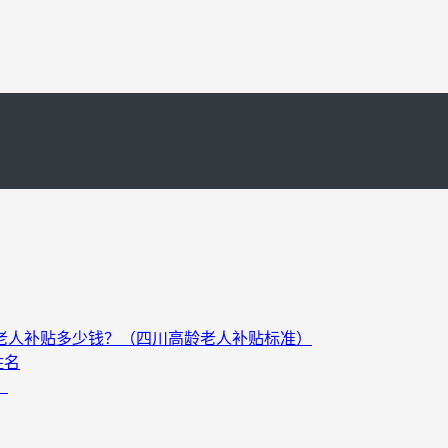
以上老人补贴多少钱？（四川高龄老人补贴标准）
姓名
）