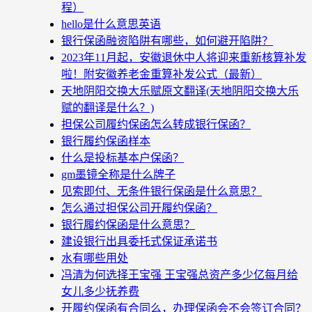
程）
hello是什么意思英语
银行保函融资陷阱有哪些，如何避开陷阱？
2023年11月起，安徽退休中人将迎来重新核算补发
啦！附安徽养老金重算补发公式（最新）
天地阴阳交换大乐赋原文翻译(天地阴阳交换大乐
赋的翻译是什么？)
担保公司履约保函怎么转成银行保函？
银行履约保函样本
什么是投标基本户保函？
gm墨镜全称是什么牌子
见索即付、无条件银行保函是什么意思？
怎么通过担保公司开履约保函？
银行履约保函是什么意思？
建设银行出具委托式保证承诺书
水有哪些用处
冯清为何选择王宝强 王宝强总资产多少亿每月给
女儿多少抚养费
开履约保函有合同么，办理保函会不会签订合同？