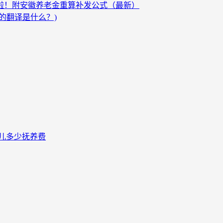
发啦！附安徽养老金重算补发公式（最新）
的翻译是什么？)
儿多少抚养费