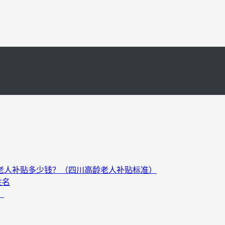
以上老人补贴多少钱？（四川高龄老人补贴标准）
姓名
）