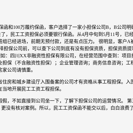
工资保函和100万履约保函，客户选择了一家小担保公司B，B公
去了，民工工资担保必须要银行保函。从4月中旬到5月11号，
班组已经进场，前期无预付款，还是有点压力。 很明显，客户A
择担保公司前，可以查下公司到底有没有担保资质，担保资质提
）查询到企业的基本信息。例如：四川XX非融资性担保有限公司，在经营范
全担保（不含融资性担保）；企业管理咨询；商务信息咨询；工
这家公司请慎重。
省住房和城乡建设厅入围备案的公司才有资格从事工程担保。入
在当地开展民工工资工程担保。
假假，不如直接到公司坐一下，了解下担保公司的运营情况。 第
，更没有核对案例。所以，民工工资保函不能交以后，白白浪费