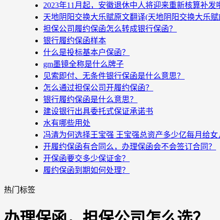
2023年11月起，安徽退休中人将迎来重新核算补
天地阴阳交换大乐赋原文翻译(天地阴阳交换大乐赋
担保公司履约保函怎么转成银行保函？
银行履约保函样本
什么是投标基本户保函？
gm墨镜全称是什么牌子
见索即付、无条件银行保函是什么意思？
怎么通过担保公司开履约保函？
银行履约保函是什么意思？
建设银行出具委托式保证承诺书
水有哪些用处
冯清为何选择王宝强 王宝强总资产多少亿每月给女
开履约保函有合同么，办理保函会不会签订合同？
开保函要交多少保证金？
履约保函到期如何处理？
热门标签
办理保函，担保公司怎么选？