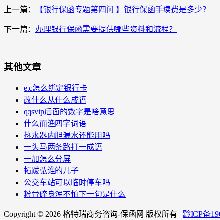
上一篇：
【银行保函专题第四问 】银行保函手续费是多少？
下一篇：
办理银行保函需要提供哪些资料和流程？
其他文章
etc怎么绑定银行卡
改什么从什么成语
qqsvip后面的数字是啥意思
什么而渔四字词语
热水器内胆漏水还能用吗
一头马两条路打一成语
一加怎么分屏
拓跋弘谁的儿子
公交车站可以临时停车吗
粉骨碎身浑不怕下一句是什么
Copyright ©
2026 格特瑞商务咨询-保函网 版权所有 |
黔ICP备190