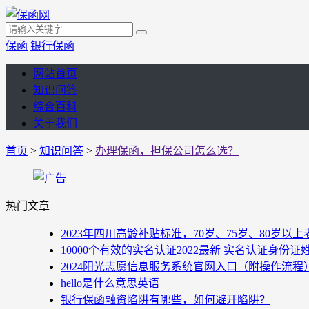
保函
银行保函
网站首页
知识问答
综合百科
关于我们
首页
>
知识问答
>
办理保函，担保公司怎么选？
热门文章
2023年四川高龄补贴标准，70岁、75岁、80岁
10000个有效的实名认证2022最新 实名认证身份证
2024阳光志愿信息服务系统官网入口（附操作流程
hello是什么意思英语
银行保函融资陷阱有哪些，如何避开陷阱？