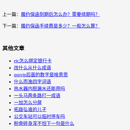
上一篇：
履约保函到期后怎么办？需要续期吗？
下一篇：
履约保函手续费是多少？一般怎么算？
其他文章
etc怎么绑定银行卡
改什么从什么成语
qqsvip后面的数字是啥意思
什么而渔四字词语
热水器内胆漏水还能用吗
一头马两条路打一成语
一加怎么分屏
拓跋弘谁的儿子
公交车站可以临时停车吗
粉骨碎身浑不怕下一句是什么