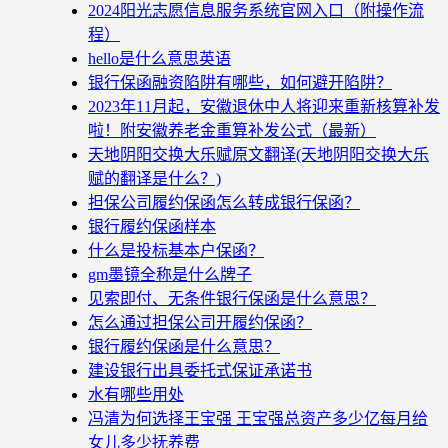
2024阳光志愿信息服务系统官网入口（附操作流
程）
hello是什么意思英语
银行保函融资陷阱有哪些，如何避开陷阱？
2023年11月起，安徽退休中人将迎来重新核算补发
啦！附安徽养老金重算补发公式（最新）
天地阴阳交换大乐赋原文翻译(天地阴阳交换大乐
赋的翻译是什么？)
担保公司履约保函怎么转成银行保函？
银行履约保函样本
什么是投标基本户保函？
gm墨镜全称是什么牌子
见索即付、无条件银行保函是什么意思？
怎么通过担保公司开履约保函？
银行履约保函是什么意思？
建设银行出具委托式保证承诺书
水有哪些用处
冯清为何选择王宝强 王宝强总资产多少亿每月给
女儿多少抚养费