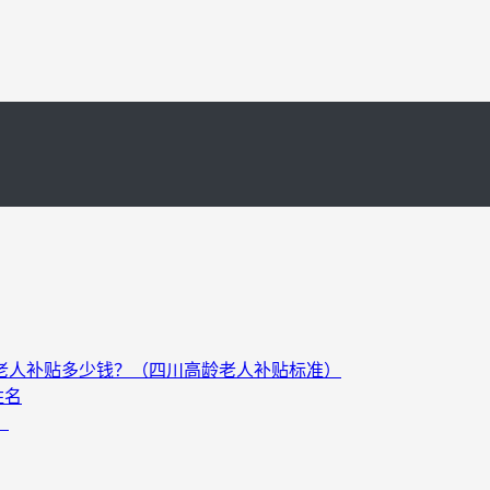
以上老人补贴多少钱？（四川高龄老人补贴标准）
姓名
）