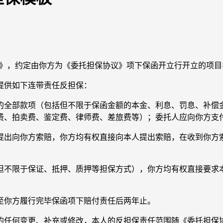
议》，约定由你方为《委托担保协议》项下保函开立行开立的项目
供如下连带责任反担保：
全部款项（包括但不限于保函金额的本金、利息、罚息、补偿金
费、拍卖费、鉴定费、律师费、差旅费等）；委托人应向你方支
出向你方索赔，你方均有权直接向本人提出索赔，在收到你方索
不限于保证、抵押、质押等担保方式），你方均有权直接要求本
你方履行完毕保函项下赔付责任后两年止。
任何变更、补充或修改，本人的反担保责任范围随《委托担保协