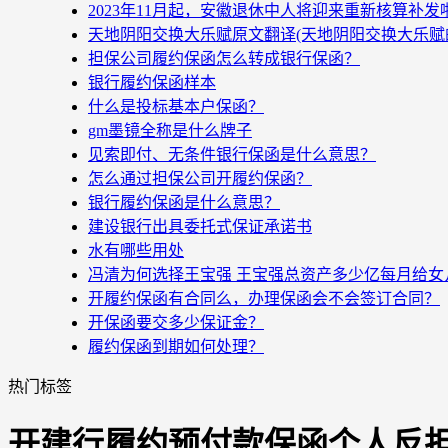
2023年11月起，安徽退休中人将迎来重新核算补
天地阴阳交换大乐赋原文翻译(天地阴阳交换大乐赋
担保公司履约保函怎么转成银行保函？
银行履约保函样本
什么是投标基本户保函？
gm墨镜全称是什么牌子
见索即付、无条件银行保函是什么意思？
怎么通过担保公司开履约保函？
银行履约保函是什么意思？
建设银行出具委托式保证承诺书
水有哪些用处
冯清为何选择王宝强 王宝强总资产多少亿每月给女
开履约保函有合同么，办理保函会不会签订合同？
开保函要交多少保证金？
履约保函到期如何处理？
热门标签
开建行履约预付款保函个人反