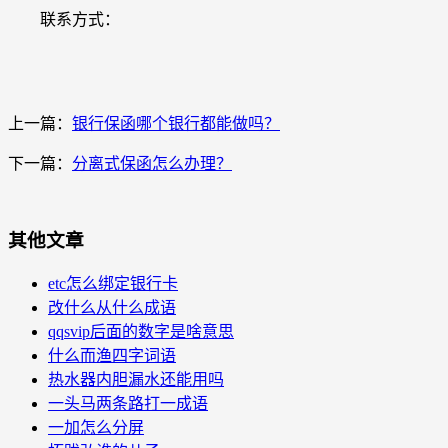
联系方式：
上一篇：
银行保函哪个银行都能做吗？
下一篇：
分离式保函怎么办理？
其他文章
etc怎么绑定银行卡
改什么从什么成语
qqsvip后面的数字是啥意思
什么而渔四字词语
热水器内胆漏水还能用吗
一头马两条路打一成语
一加怎么分屏