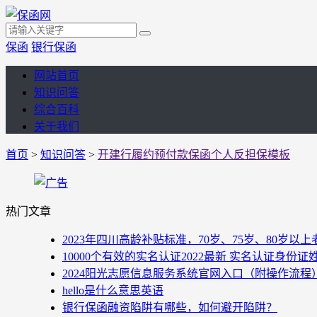
保函
银行保函
网站首页
知识问答
综合百科
关于我们
首页
>
知识问答
>
开建行履约预付款保函个人反担保模板
热门文章
2023年四川高龄补贴标准，70岁、75岁、80岁
10000个有效的实名认证2022最新 实名认证身份证
2024阳光志愿信息服务系统官网入口（附操作流程
hello是什么意思英语
银行保函融资陷阱有哪些，如何避开陷阱？